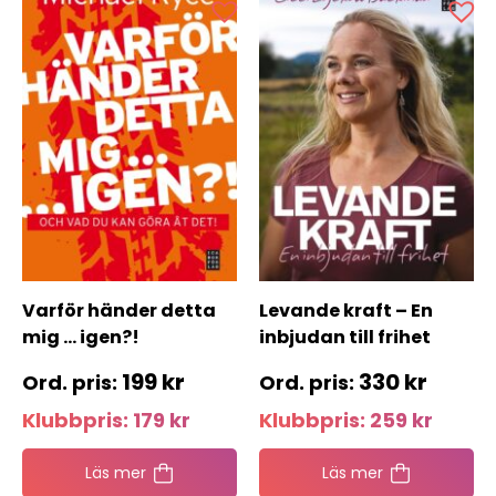
Varför händer detta
Levande kraft – En
mig … igen?!
inbjudan till frihet
199
kr
330
kr
Klubbpris:
179
kr
Klubbpris:
259
kr
Läs mer
Läs mer