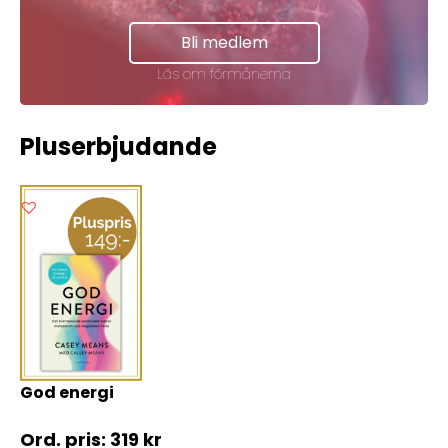
Bli medlem
Läs om förmånerna
Pluserbjudande
God energi
319
kr