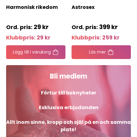
Harmonisk rikedom
Astrosex
29
kr
399
kr
Klubbpris:
29
kr
Klubbpris:
259
kr
Lägg till i varukorg
Läs mer
Bli medlem
Förtur till boknyheter
Exklusiva erbjudanden
Allt inom sinne, kropp och själ på en och samma
plats!