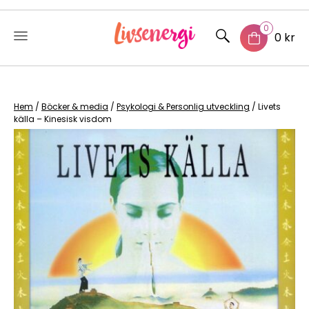
0
0 kr
Skip
to
content
Hem
/
Böcker & media
/
Psykologi & Personlig utveckling
/ Livets
källa – Kinesisk visdom