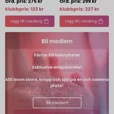
275
kr
299
kr
Klubbpris:
123
kr
Klubbpris:
227
kr
Lägg till i varukorg
Lägg till i varukorg
Bli medlem
Njut av gratis
Förtur till boknyheter
livsinspiration!
Exklusiva erbjudanden
Anmäl dig till vårt nyhetsbrev och få en
härlig dos
Allt inom sinne, kropp och själ på en och samma
Livsinspiration från oss varje månad!
plats!
Bli medlem
Skicka
Läs om förmånerna