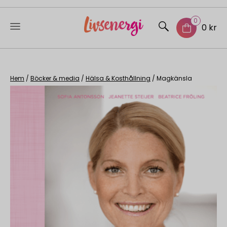
0
0 kr
Skip
to
content
Hem
/
Böcker & media
/
Hälsa & Kosthållning
/ Magkänsla