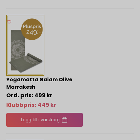
Yogamatta Gaiam Olive
Marrakesh
499
kr
Klubbpris:
449
kr
Lägg till i varukorg