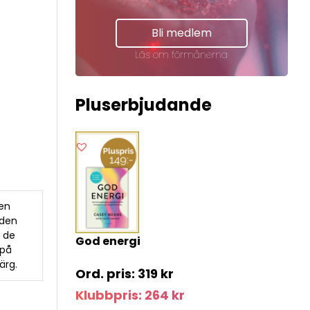
Bli medlem
Läs om förmånerna
Pluserbjudande
 en
lden
j de
God energi
 på
ärg.
319
kr
Klubbpris:
264
kr