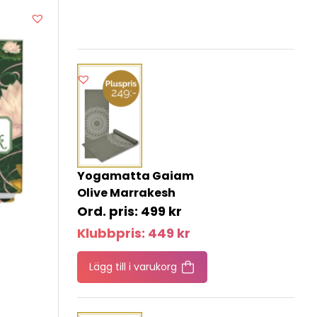
Yogamatta Gaiam
Olive Marrakesh
499
kr
Klubbpris:
449
kr
Lägg till i varukorg