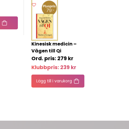
Kinesisk medicin –
Vägen till Qi
279
kr
Klubbpris:
239
kr
Lägg till i varukorg