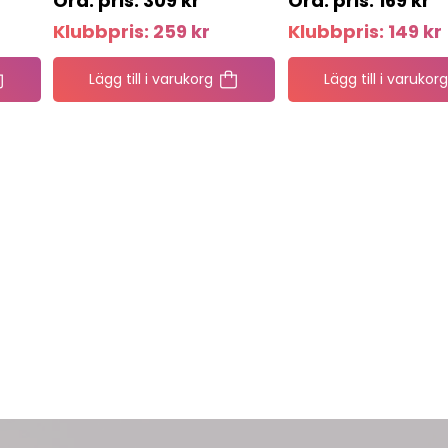
309
kr
169
kr
Klubbpris:
259
kr
Klubbpris:
149
kr
Lägg till i varukorg
Lägg till i varukorg