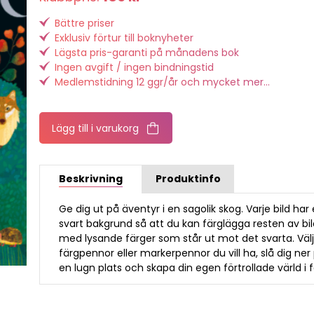
Bättre priser
Exklusiv förtur till boknyheter
Lägsta pris-garanti på månadens bok
Ingen avgift / ingen bindningstid
Medlemstidning 12 ggr/år och mycket mer...
Lägg till i varukorg
Beskrivning
Produktinfo
Ge dig ut på äventyr i en sagolik skog. Varje bild har
svart bakgrund så att du kan färglägga resten av bi
med lysande färger som står ut mot det svarta. Väl
färgpennor eller markerpennor du vill ha, slå dig ner
en lugn plats och skapa din egen förtrollade värld i f