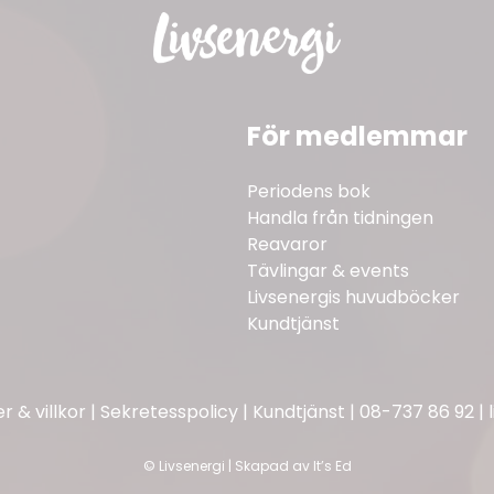
För medlemmar
Periodens bok
Handla från tidningen
Reavaror
Tävlingar & events
Livsenergis huvudböcker
Kundtjänst
 & villkor
|
Sekretesspolicy
|
Kundtjänst
|
08-737 86 92
|
©
Livsenergi | Skapad av
It’s Ed