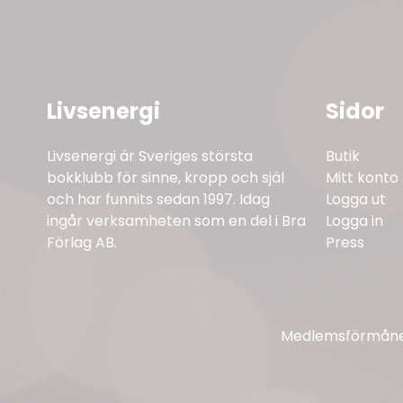
Livsenergi
Sidor
Livsenergi är Sveriges största
Butik
bokklubb för sinne, kropp och själ
Mitt konto
och har funnits sedan 1997. Idag
Logga ut
ingår verksamheten som en del i Bra
Logga in
Förlag AB.
Press
Medlemsförmåner