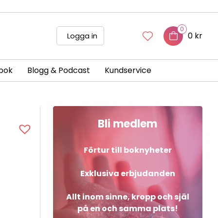
0
0 kr
Logga in
bok
Blogg & Podcast
Kundservice
Bli medlem
Förtur till boknyheter
Exklusiva erbjudanden
Allt inom sinne, kropp och själ
på en och samma plats!