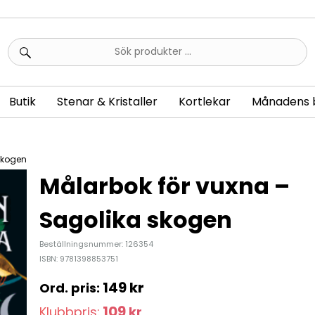
Sök
efter:
Butik
Stenar & Kristaller
Kortlekar
Månadens 
skogen
Målarbok för vuxna –
Sagolika skogen
Beställningsnummer: 126354
ISBN: 9781398853751
149
kr
109
Klubbpris:
kr