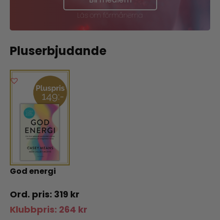
Läs om förmånerna
Pluserbjudande
God energi
319
kr
Klubbpris:
264
kr