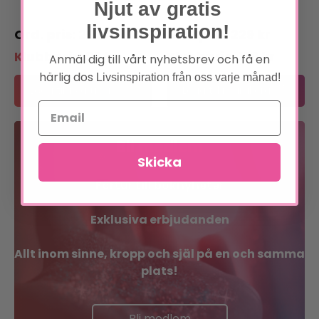
Njut av gratis
livsinspiration!
29
kr
229
kr
Klubbpris:
29
kr
Klubbpris:
179
kr
Anmäl dig till vårt nyhetsbrev och få en
härlig dos
Livsinspiration från oss varje månad!
Lägg till i varukorg
Lägg till i varukorg
Bli medlem
Skicka
Förtur till boknyheter
Exklusiva erbjudanden
Allt inom sinne, kropp och själ på en och samma
plats!
Bli medlem