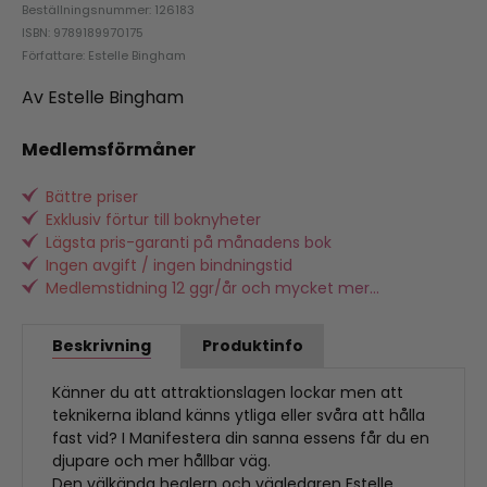
Beställningsnummer: 126183
ISBN: 9789189970175
Författare: Estelle Bingham
Av Estelle Bingham
Medlemsförmåner
Bättre priser
Exklusiv förtur till boknyheter
Lägsta pris-garanti på månadens bok
Ingen avgift / ingen bindningstid
Medlemstidning 12 ggr/år och mycket mer...
Beskrivning
Produktinfo
Känner du att attraktionslagen lockar men att
teknikerna ibland känns ytliga eller svåra att hålla
fast vid? I Manifestera din sanna essens får du en
djupare och mer hållbar väg.
Den välkända healern och vägledaren Estelle