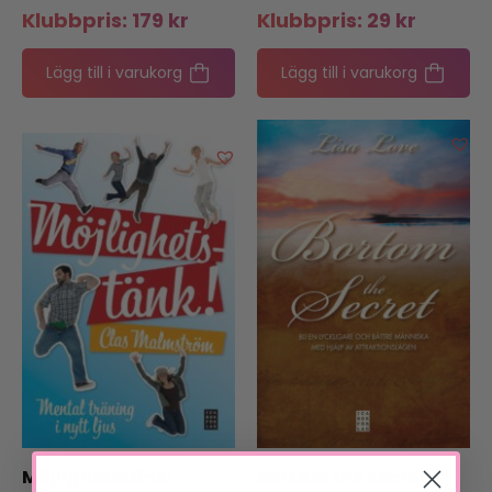
Klubbpris:
179
kr
Klubbpris:
29
kr
Lägg till i varukorg
Lägg till i varukorg
Möjlighetstänk!
Bortom the Secret