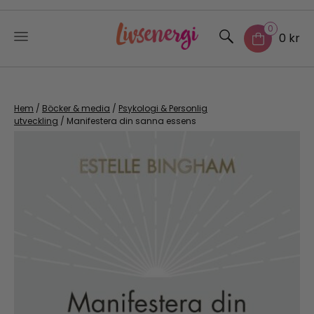
0
0 kr
Skip
to
content
Hem
/
Böcker & media
/
Psykologi & Personlig
utveckling
/ Manifestera din sanna essens