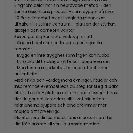
Bingham delar här sin beprövade metod – den
sanna essensens process – som bygger på över
20 års erfarenhet av att vägleda människor
tillbaka till sitt inre centrum – platsen där styrkan,
glädjen och klarheten väntar.
Boken ger dig konkreta verktyg för att:
• Släppa blockeringar, trauman och gamla
mönster
• Bygga en inre trygghet som ingen kan rubba
• Utforska ditt själsliga syfte och börja leva det
• Manifestera medvetet, balanserat och med
autenticitet
Med enkla och vardagsnära övningar, ritualer och
inspirerande exempel leds du steg för steg tillbaka
till ditt hjärta – platsen där din sanna essens finns.
När du gör det förändras allt: livet blir lättare,
relationerna djupare och dina drömmar mer
möjliga att förverkliga.
Manifestera din sanna essens är boken som tar
dig från önskan till verklig transformation.