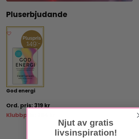
Pluserbjudande
God energi
319
kr
Klubbpris:
264
kr
Njut av gratis
livsinspiration!