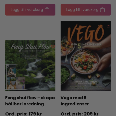
Lägg till i varukorg
Lägg till i varukorg
Feng shui flow – skapa
Vego med 5
hållbar inredning
ingredienser
179
kr
209
kr