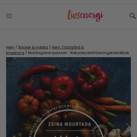
Skip
to
content
Hem
/
Böcker & media
/
Hem, Trädgård &
Inredning
/ Middagskompassen : Naturskyddsföreningenskokbok