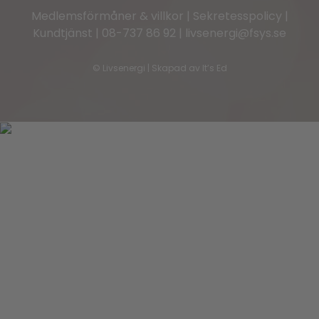
Medlemsförmåner & villkor
|
Sekretesspolicy
|
Kundtjänst
|
08-737 86 92
|
livsenergi@fsys.se
©
Livsenergi | Skapad av
It’s Ed