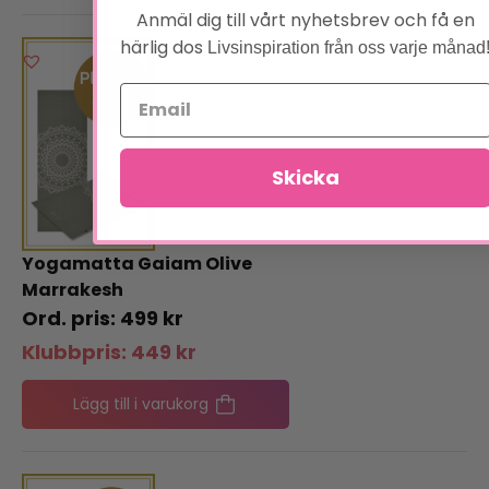
Anmäl dig till vårt nyhetsbrev och få en
härlig dos
Livsinspiration från oss varje månad
Skicka
Yogamatta Gaiam Olive
Marrakesh
499
kr
Klubbpris:
449
kr
Lägg till i varukorg