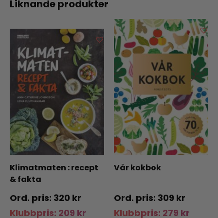
Liknande produkter
Klimatmaten : recept
Vår kokbok
& fakta
320
kr
309
kr
Klubbpris:
209
kr
Klubbpris:
279
kr