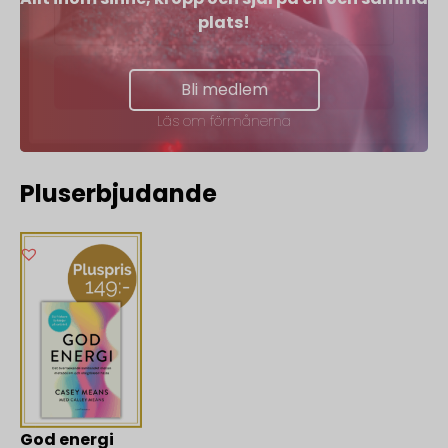
plats!
Skicka
Bli medlem
Läs om förmånerna
Pluserbjudande
God energi