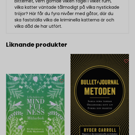
bitterhet, vem gömde vilken fågel i vilket rum,
vilka katter väntade tålmodigt på vilka nystickade
tröjor? Här får du fyra nivåer med gåtor, där du
ska fastställa vilka de kriminella katterna är och
vilka dåd de har utfört.
Liknande produkter