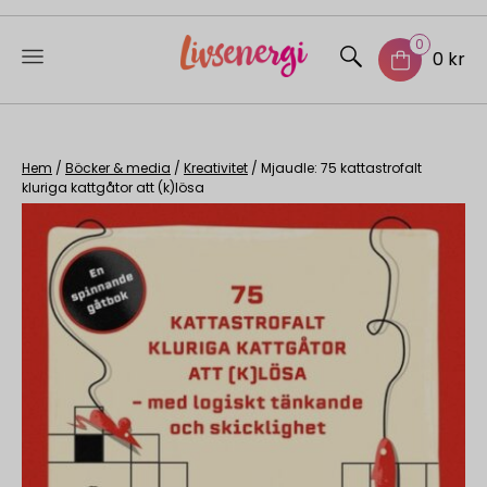
0
0 kr
Skip
to
content
Hem
/
Böcker & media
/
Kreativitet
/ Mjaudle: 75 kattastrofalt
kluriga kattgåtor att (k)lösa