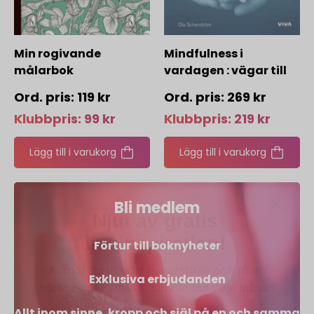
Min rogivande
Mindfulness i
målarbok
vardagen : vägar till
medveten närvaro
119
kr
269
kr
Klubbpris:
99
kr
Klubbpris:
219
kr
Lägg till i varukorg
Lägg till i varukorg
Njut av gratis
Bli medlem
livsinspiration!
Förtur till boknyheter
Anmäl dig till vårt nyhetsbrev och få en
härlig dos
Livsinspiration från oss varje månad!
Exklusiva erbjudanden
Allt inom sinne, kropp och själ på en och samma