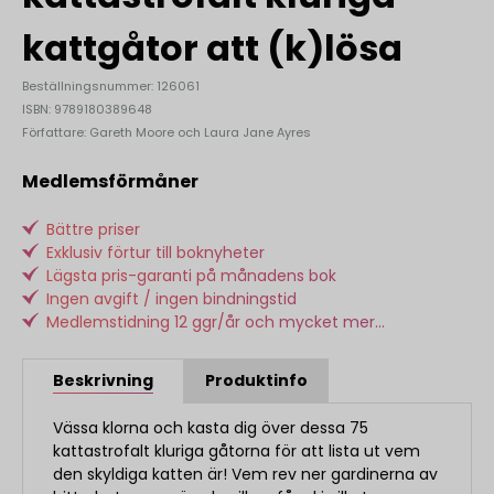
kattgåtor att (k)lösa
Beställningsnummer: 126061
ISBN: 9789180389648
Författare: Gareth Moore och Laura Jane Ayres
Medlemsförmåner
Bättre priser
Exklusiv förtur till boknyheter
Lägsta pris-garanti på månadens bok
Ingen avgift / ingen bindningstid
Medlemstidning 12 ggr/år och mycket mer...
Beskrivning
Produktinfo
Vässa klorna och kasta dig över dessa 75
kattastrofalt kluriga gåtorna för att lista ut vem
den skyldiga katten är! Vem rev ner gardinerna av