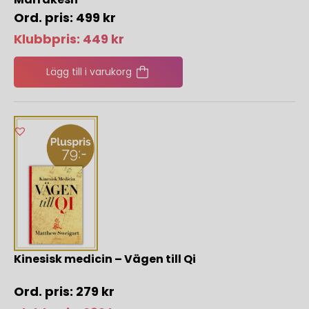
499
kr
Klubbpris:
449
kr
Lägg till i varukorg
Kinesisk medicin – Vägen till Qi
279
kr