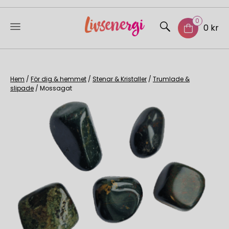
0
0 kr
Skip
to
content
Hem
/
För dig & hemmet
/
Stenar & Kristaller
/
Trumlade &
slipade
/ Mossagat