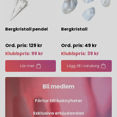
Bergkristall pendel
Bergkristall
129
kr
49
kr
Klubbpris:
99
kr
Klubbpris:
39
kr
Läs mer
Lägg till i varukorg
Bli medlem
Förtur till boknyheter
Exklusiva erbjudanden