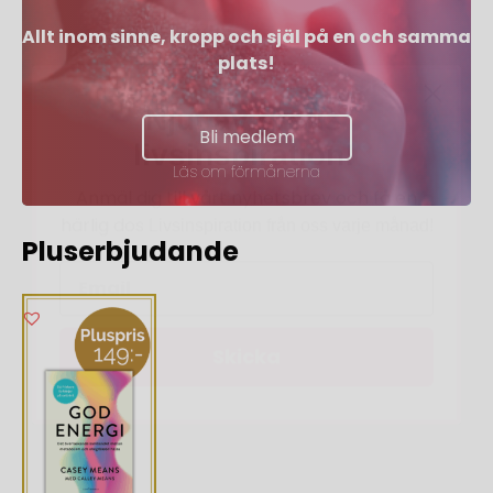
Allt inom sinne, kropp och själ på en och samma
plats!
Njut av gratis
livsinspiration!
Bli medlem
Anmäl dig till vårt nyhetsbrev och få en
Läs om förmånerna
härlig dos
Livsinspiration från oss varje månad!
Pluserbjudande
Skicka