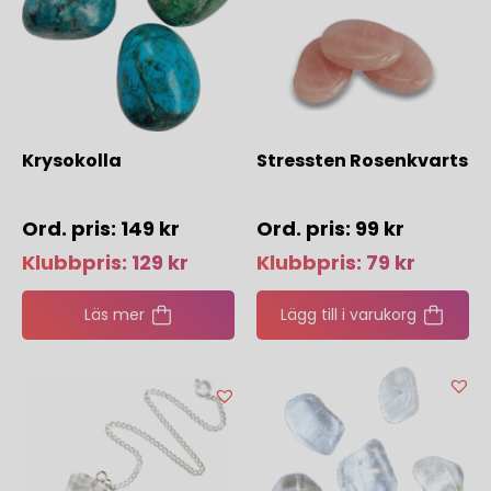
Krysokolla
Stressten Rosenkvarts
149
kr
99
kr
Klubbpris:
129
kr
Klubbpris:
79
kr
Läs mer
Lägg till i varukorg