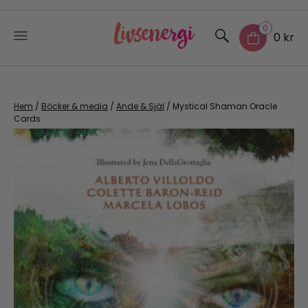
0
0 kr
Skip
to
content
Hem
/
Böcker & media
/
Ande & Själ
/ Mystical Shaman Oracle
Cards