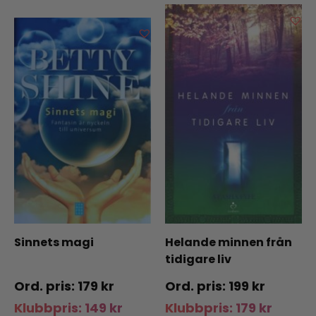
Sinnets magi
Helande minnen från
tidigare liv
179
kr
199
kr
Klubbpris:
149
kr
Klubbpris:
179
kr