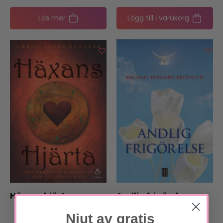
Läs mer
Lägg till i varukorg
Häxans hjärta
Andlig frigörelse
Njut av gratis