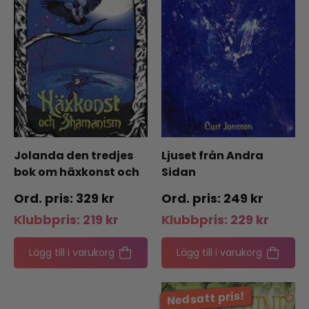
Jolanda den tredjes
Ljuset från Andra
bok om häxkonst och
Sidan
shamanism
329
kr
249
kr
Klubbpris:
219
kr
Klubbpris:
229
kr
Lägg till i varukorg
Lägg till i varukorg