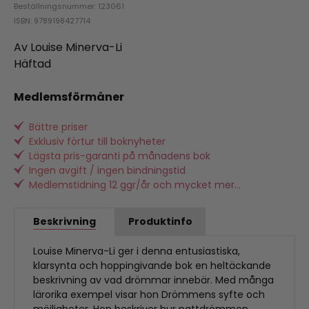
Beställningsnummer: 123061
ISBN: 9789198427714
Av Louise Minerva-Li
Häftad
Medlemsförmåner
Bättre priser
Exklusiv förtur till boknyheter
Lägsta pris-garanti på månadens bok
Ingen avgift / ingen bindningstid
Medlemstidning 12 ggr/år och mycket mer...
Beskrivning
Produktinfo
Louise Minerva-Li ger i denna entusiastiska,
klarsynta och hoppingivande bok en heltäckande
beskrivning av vad drömmar innebär. Med många
lärorika exempel visar hon Drömmens syfte och