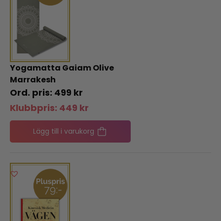
Yogamatta Gaiam Olive
Marrakesh
499
kr
Klubbpris:
449
kr
Lägg till i varukorg