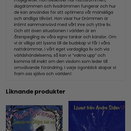
möjligheter. Hon beskriver hur nattdrömmen,
dagdrömmen och livsdrömmen fungerar och hur
de kan användas för att optimera vår mänskliga
och andliga tillväxt. Hon visar hur Drömmen är
intimt sammanvävd med vårt inre och yttre liv.
Och att även situationen i världen är en
återspegling av våra egna tankar och känslor. Om
vi är villiga att lyssna till de budskap vi får i våra
nattdrömmar, i vårt eget vardagliga liv och via
världshändelserna, så kan vi ”vakna upp” och
komma till insikt om den visdom som leder till
omvälvande förändring. I varje ögonblick skapar vi
fram oss själva och världen!.
Liknande produkter