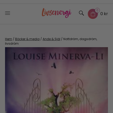
0
0 kr
Skip
to
content
Hem
/
Böcker & media
/
Ande & Själ
/ Nattdröm, dagsdröm,
livsdröm