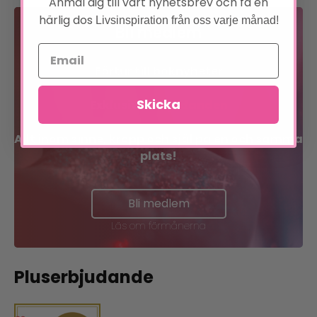
Anmäl dig till vårt nyhetsbrev och få en
härlig dos
Livsinspiration från oss varje månad!
Bli medlem
Förtur till boknyheter
Skicka
Exklusiva erbjudanden
Allt inom sinne, kropp och själ på en och samma
plats!
Bli medlem
Läs om förmånerna
Pluserbjudande