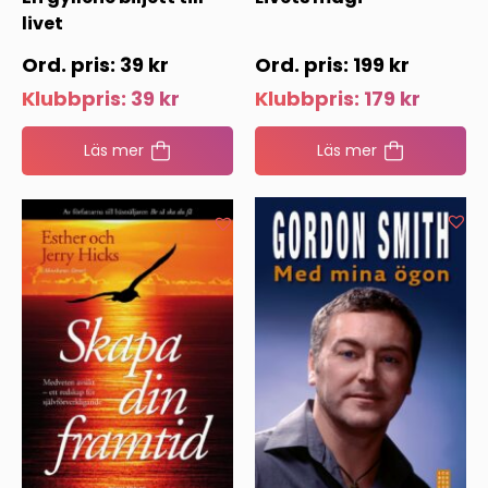
livet
39
kr
199
kr
Klubbpris:
39
kr
Klubbpris:
179
kr
Läs mer
Läs mer