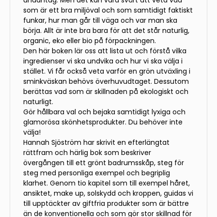
som är ett bra miljöval och som samtidigt faktiskt
funkar, hur man går till väga och var man ska
börja. Allt är inte bra bara för att det står naturlig,
organic, eko eller bio på förpackningen.
Den här boken lär oss att lista ut och förstå vilka
ingredienser vi ska undvika och hur vi ska välja i
stället. Vi får också veta varför en grön utväxling i
sminkväskan behövs överhuvudtaget. Dessutom
berättas vad som är skillnaden på ekologiskt och
naturligt.
Gör hållbara val och bejaka samtidigt lyxiga och
glamorösa skönhetsprodukter. Du behöver inte
välja!
Hannah Sjöström har skrivit en efterlängtat
rättfram och härlig bok som beskriver
övergången till ett grönt badrumsskåp, steg för
steg med personliga exempel och begriplig
klarhet. Genom tio kapitel som till exempel håret,
ansiktet, make up, solskydd och kroppen, guidas vi
till upptäckter av giftfria produkter som är bättre
än de konventionella och som gör stor skillnad för