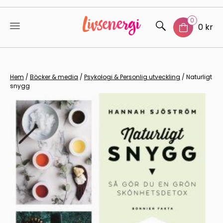
0
0 kr
Skip
to
content
Hem
/
Böcker & media
/
Psykologi & Personlig utveckling
/ Naturligt
snygg