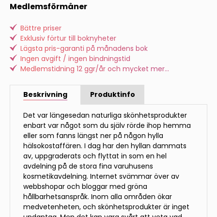
Medlemsförmåner
Bättre priser
Exklusiv förtur till boknyheter
Lägsta pris-garanti på månadens bok
Ingen avgift / ingen bindningstid
Medlemstidning 12 ggr/år och mycket mer...
Beskrivning
Produktinfo
Det var längesedan naturliga skönhetsprodukter
enbart var något som du själv rörde ihop hemma
eller som fanns längst ner på någon hylla
hälsokostaffären. I dag har den hyllan dammats
av, uppgraderats och flyttat in som en hel
avdelning på de stora fina varuhusens
kosmetikavdelning. Internet svämmar över av
webbshopar och bloggar med gröna
hållbarhetsanspråk. Inom alla områden ökar
medvetenheten, och skönhetsprodukter är inget
undantag. Men det kan vara svårt att veta vad