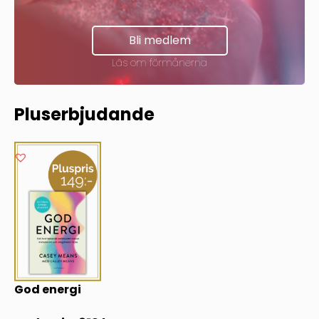
Bli medlem
Läs om förmånerna
Pluserbjudande
God energi