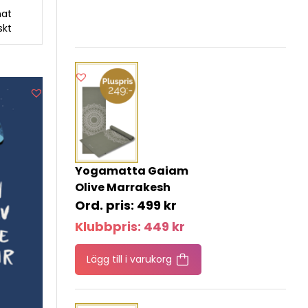
nat
skt
Yogamatta Gaiam
Olive Marrakesh
499
kr
Klubbpris:
449
kr
Lägg till i varukorg