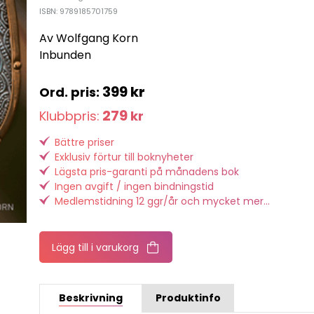
ISBN: 9789185701759
Av Wolfgang Korn
Inbunden
399
kr
279
Klubbpris:
kr
Bättre priser
Exklusiv förtur till boknyheter
Lägsta pris-garanti på månadens bok
Ingen avgift / ingen bindningstid
Medlemstidning 12 ggr/år och mycket mer...
Lägg till i varukorg
Beskrivning
Produktinfo