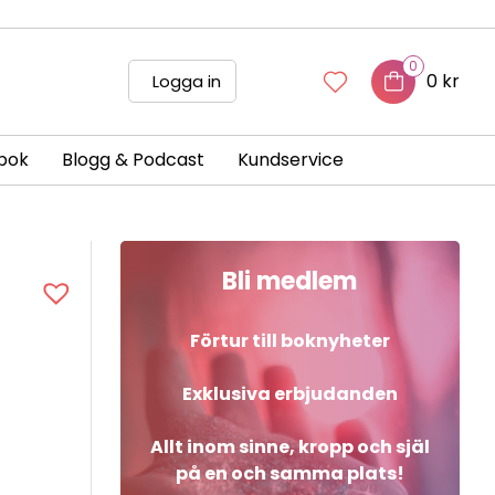
0
0 kr
Logga in
bok
Blogg & Podcast
Kundservice
Bli medlem
Förtur till boknyheter
Exklusiva erbjudanden
Allt inom sinne, kropp och själ
på en och samma plats!