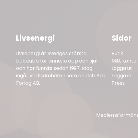
Livsenergi
Sidor
Livsenergi är Sveriges största
Butik
bokklubb för sinne, kropp och själ
Mitt konto
och har funnits sedan 1997. Idag
Logga ut
ingår verksamheten som en del i Bra
Logga in
Förlag AB.
Press
Medlemsförmåner