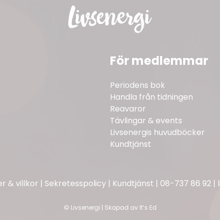
För medlemmar
Periodens bok
Handla från tidningen
Reavaror
Tävlingar & events
Livsenergis huvudböcker
Kundtjänst
 & villkor
|
Sekretesspolicy
|
Kundtjänst
|
08-737 86 92
|
©
Livsenergi | Skapad av
It’s Ed