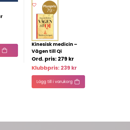
r
Kinesisk medicin –
Vägen till Qi
279
kr
Klubbpris:
239
kr
Lägg till i varukorg