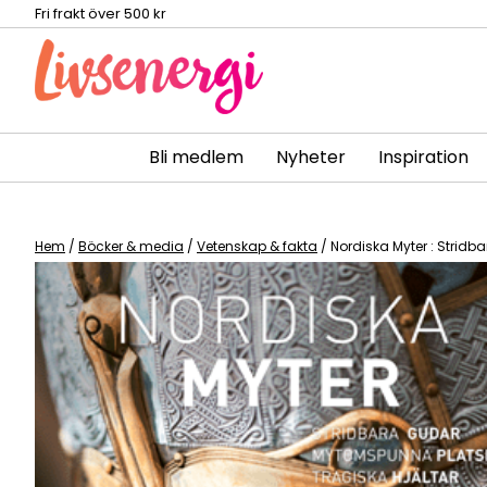
Fri frakt över 500 kr
Bli medlem
Nyheter
Inspiration
Skip
to
content
Hem
/
Böcker & media
/
Vetenskap & fakta
/ Nordiska Myter : Stridb