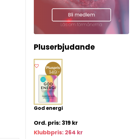
Bli medlem
Läs om förmånerna
Pluserbjudande
God energi
319
kr
Klubbpris:
264
kr