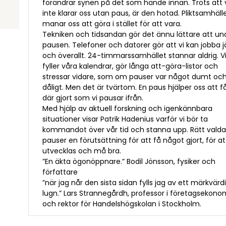
förändrar synen på det som hände innan. Trots att 
inte klarar oss utan paus, är den hotad. Pliktsamhäll
manar oss att göra i stället för att vara.
Tekniken och tidsandan gör det ännu lättare att un
pausen. Telefoner och datorer gör att vi kan jobba 
och överallt. 24-timmarssamhället stannar aldrig. V
fyller våra kalendrar, gör långa att-göra-listor och
stressar vidare, som om pauser var något dumt oc
dåligt. Men det är tvärtom. En paus hjälper oss att f
där gjort som vi pausar ifrån.
Med hjälp av aktuell forskning och igenkännbara
situationer visar Patrik Hadenius varför vi bör ta
kommandot över vår tid och stanna upp. Rätt valda
pauser en förutsättning för att få något gjort, för at
utvecklas och må bra.
”En äkta ögonöppnare.” Bodil Jönsson, fysiker och
författare
”när jag når den sista sidan fylls jag av ett märkvärd
lugn.” Lars Strannegårdh, professor i företagsekono
och rektor för Handelshögskolan i Stockholm.