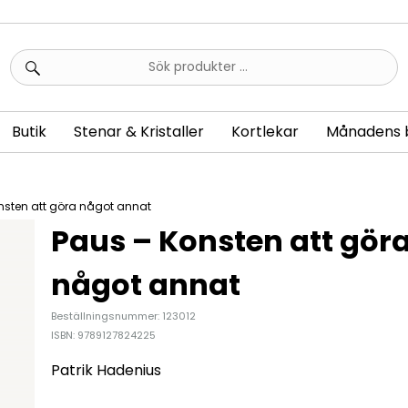
Sök
efter:
Butik
Stenar & Kristaller
Kortlekar
Månadens 
nsten att göra något annat
Paus – Konsten att gör
något annat
Beställningsnummer: 123012
ISBN: 9789127824225
Patrik Hadenius