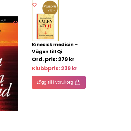
Kinesisk medicin –
Vägen till Qi
279
kr
Klubbpris:
239
kr
Lägg till i varukorg