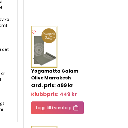
vi
et
dvika
jämt
i
h
å det
Yogamatta Gaiam
 är
Olive Marrakesh
t
499
kr
Klubbpris:
449
kr
igt
Lägg till i varukorg
mi