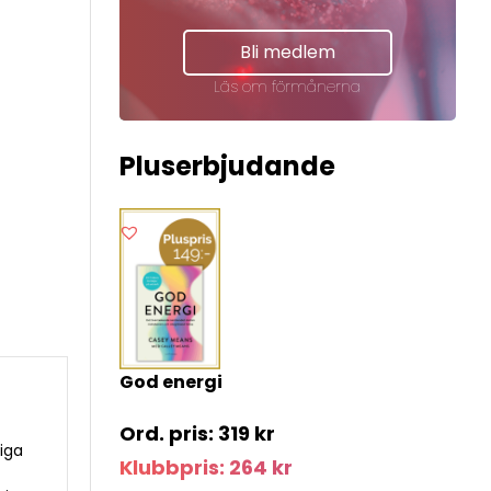
Bli medlem
Läs om förmånerna
Pluserbjudande
God energi
319
kr
riga
Klubbpris:
264
kr