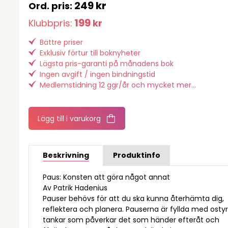
249
kr
199
Klubbpris:
kr
Bättre priser
Exklusiv förtur till boknyheter
Lägsta pris-garanti på månadens bok
Ingen avgift / ingen bindningstid
Medlemstidning 12 ggr/år och mycket mer...
Lägg till i varukorg
Beskrivning
Produktinfo
Paus: Konsten att göra något annat
Av Patrik Hadenius
Pauser behövs för att du ska kunna återhämta dig,
reflektera och planera. Pauserna är fyllda med osty
tankar som påverkar det som händer efteråt och