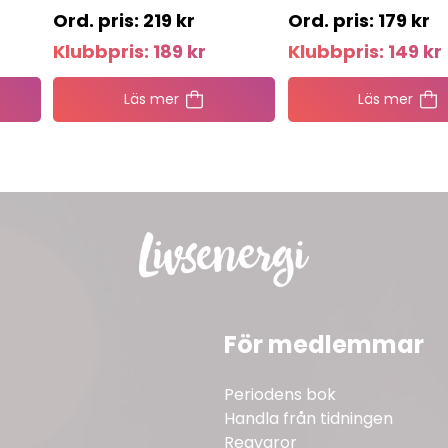
219
kr
179
kr
Klubbpris:
189
kr
Klubbpris:
149
kr
Läs mer
Läs mer
För medlemmar
Periodens bok
Handla från tidningen
Reavaror