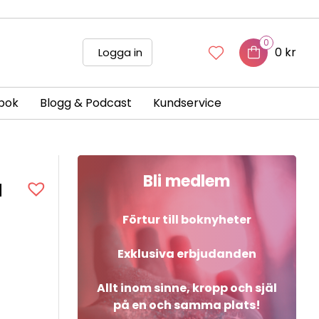
0
0 kr
Logga in
bok
Blogg & Podcast
Kundservice
Bli medlem
a
Förtur till boknyheter
Exklusiva erbjudanden
Allt inom sinne, kropp och själ
på en och samma plats!