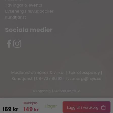
Tävlingar & events
Livsenergis huvudböcker
Kundtjänst
Sociala medier
Medlemsförmåner & villkor
|
Sekretesspolicy
|
Kundtjänst
|
08-737 86 92
|
livsenergi@fsys.se
©
Livsenergi | Skapad av
It’s Ed
Klubbpris:
I lager
Lägg till i varukorg
169
kr
149
kr