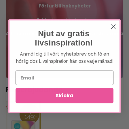
Förtur till boknyheter
Exklusiva erbjudanden
Njut av gratis
Allt inom sinne, kropp och själ på en och samma
plats!
livsinspiration!
Anmäl dig till vårt nyhetsbrev och få en
Bli medlem
härlig dos
Livsinspiration från oss varje månad!
Läs om förmånerna
Pluserbjudande
Skicka