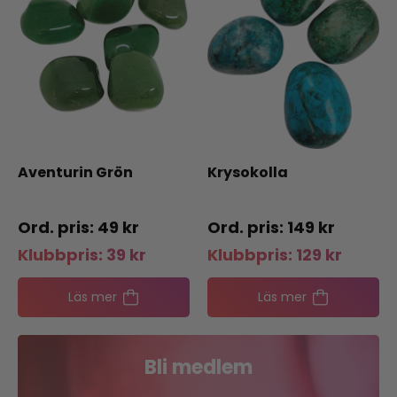
Aventurin Grön
Krysokolla
49
kr
149
kr
Klubbpris:
39
kr
Klubbpris:
129
kr
Läs mer
Läs mer
Bli medlem