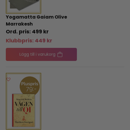
Yogamatta Gaiam Olive
Marrakesh
499
kr
Klubbpris:
449
kr
Lägg till i varukorg