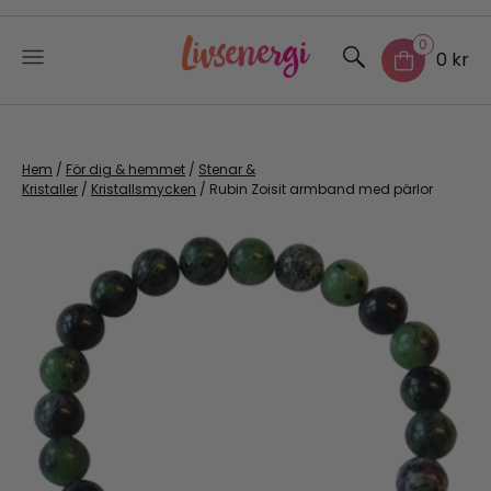
0
0 kr
Skip
to
content
Hem
/
För dig & hemmet
/
Stenar &
Kristaller
/
Kristallsmycken
/ Rubin Zoisit armband med pärlor