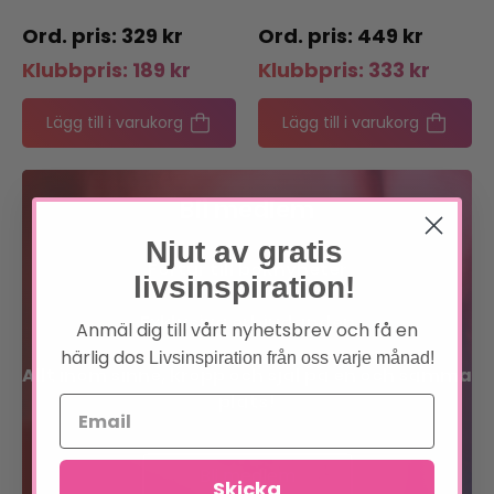
329
kr
449
kr
Klubbpris:
189
kr
Klubbpris:
333
kr
Lägg till i varukorg
Lägg till i varukorg
Bli medlem
Njut av gratis
Förtur till boknyheter
livsinspiration!
Exklusiva erbjudanden
Anmäl dig till vårt nyhetsbrev och få en
härlig dos
Livsinspiration från oss varje månad!
Allt inom sinne, kropp och själ på en och samma
plats!
Bli medlem
Skicka