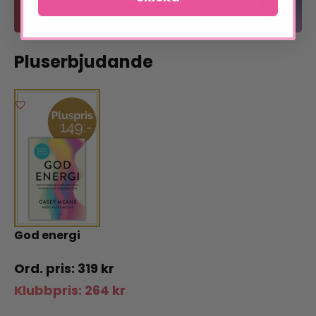
Läs om förmånerna
Pluserbjudande
God energi
319
kr
Klubbpris:
264
kr