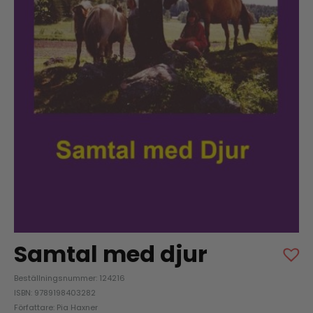
Samtal med djur
Beställningsnummer: 124216
ISBN: 9789198403282
Författare: Pia Haxner