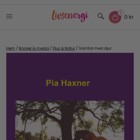
0
0 kr
Skip
to
content
Hem
/
Böcker & media
/
Djur & Natur
/ Samtal med djur