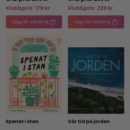
Klubbpris:
179
kr
Klubbpris:
239
kr
Lägg till i varukorg
Lägg till i varukorg
Spenat i stan
Vår tid på jorden