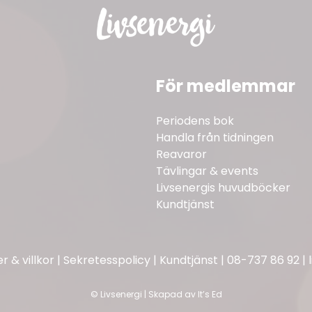
För medlemmar
Periodens bok
Handla från tidningen
Reavaror
Tävlingar & events
Livsenergis huvudböcker
Kundtjänst
 & villkor
|
Sekretesspolicy
|
Kundtjänst
|
08-737 86 92
|
©
Livsenergi | Skapad av
It’s Ed