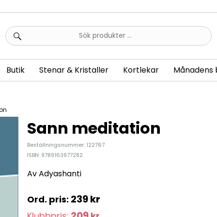
Sök
efter:
Butik
Stenar & Kristaller
Kortlekar
Månadens 
ion
Sann meditation
Beställningsnummer: 122767
ISBN: 9789163977282
Av Adyashanti
239
kr
209
Klubbpris:
kr