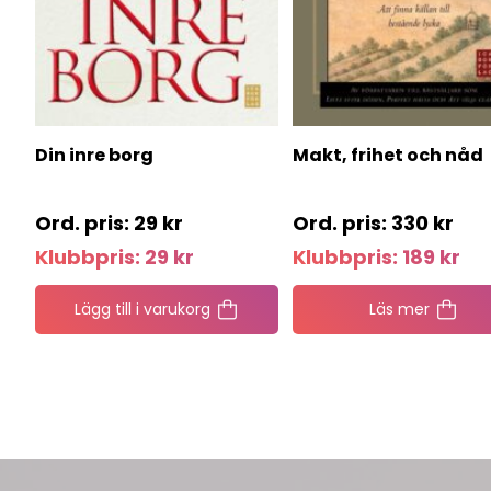
Din inre borg
Makt, frihet och nåd
29
kr
330
kr
Klubbpris:
29
kr
Klubbpris:
189
kr
Lägg till i varukorg
Läs mer