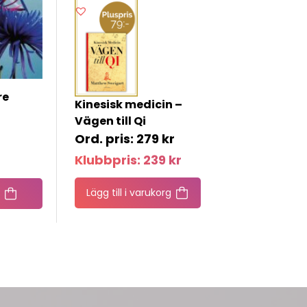
re
Kinesisk medicin –
Vägen till Qi
279
kr
Klubbpris:
239
kr
Lägg till i varukorg