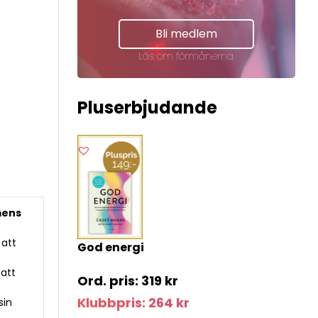
Bli medlem
Läs om förmånerna
Pluserbjudande
mens
 att
God energi
.
 att
319
kr
t
Klubbpris:
264
kr
sin