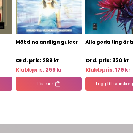
Möt dina andliga guider
Alla goda ting är t
289
kr
330
kr
Klubbpris:
259
kr
Klubbpris:
179
kr
Läs mer
Lägg till i varukorg