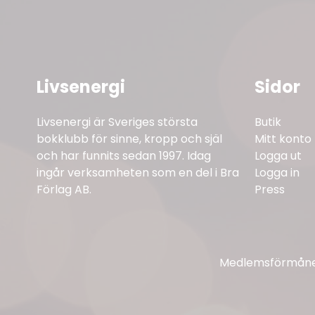
Livsenergi
Sidor
Livsenergi är Sveriges största
Butik
bokklubb för sinne, kropp och själ
Mitt konto
och har funnits sedan 1997. Idag
Logga ut
ingår verksamheten som en del i Bra
Logga in
Förlag AB.
Press
Medlemsförmåner