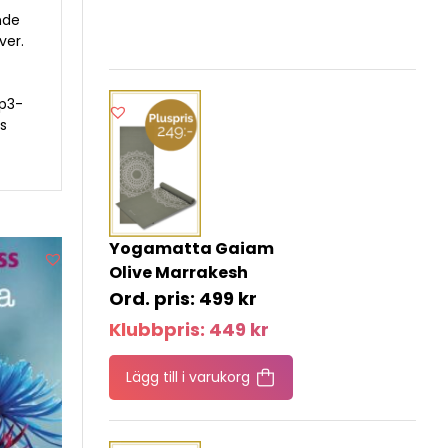
nde
ver.
mp3-
as
Yogamatta Gaiam
Olive Marrakesh
499
kr
Klubbpris:
449
kr
Lägg till i varukorg