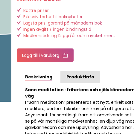
Bättre priser
Exklusiv förtur till boknyheter
Lägsta pris-garanti på månadens bok
Ingen avgift / ingen bindningstid
Medlemstidning 12 ggr/år och mycket mer...
Lägg till i varukorg
Beskrivning
Produktinfo
Sann meditation : frihetens och självkännedo
väg
I ”Sann meditation” presenteras ett nytt, enkelt sätt
meditera, bortom tekniker och krav på att göra rätt
Adyashanti för samtidigt fram ett omvälvande sätt
se på vår mänskliga medvetenhet  en djup väg mo
självkännedom och inre upplysning. Adyashanti har 
bakgrund i zenbuddhistisk tradition och boken