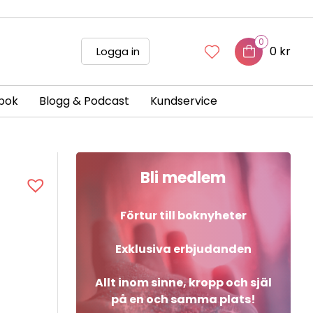
0
0 kr
Logga in
bok
Blogg & Podcast
Kundservice
Bli medlem
Förtur till boknyheter
Exklusiva erbjudanden
Allt inom sinne, kropp och själ
på en och samma plats!