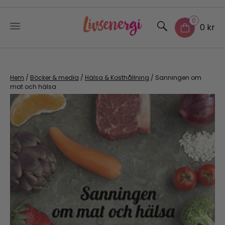
0
0 kr
Skip
to
content
Hem
/
Böcker & media
/
Hälsa & Kosthållning
/ Sanningen om
mat och hälsa