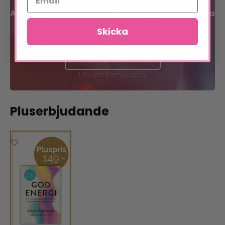
Allt inom sinne, kropp och själ på en och samma
plats!
Skicka
Bli medlem
Läs om förmånerna
Pluserbjudande