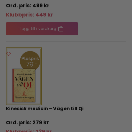
499
kr
Klubbpris:
449
kr
Lägg till i varukorg
Kinesisk medicin – Vägen till Qi
279
kr
Klubbpris:
239
kr