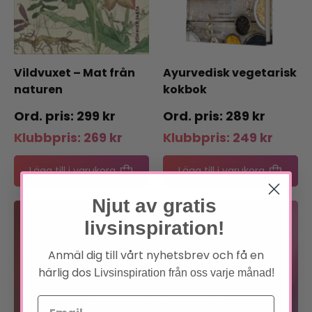
Vildvuxet – Mat från
Ayurvedisk vegetarisk
naturen
kokbok
299
kr
289
kr
Klubbpris:
269
kr
Klubbpris:
249
kr
Lägg till i varukorg
Lägg till i varukorg
Njut av gratis
Bli medlem
livsinspiration!
Anmäl dig till vårt nyhetsbrev och få en
Förtur till boknyheter
härlig dos
Livsinspiration från oss varje månad!
Exklusiva erbjudanden