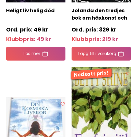
Heligt liv helig död
Jolanda den tredjes
bok om häxkonst och
shamanism
49
kr
329
kr
Klubbpris:
49
kr
Klubbpris:
219
kr
Läs mer
Lägg till i varukorg