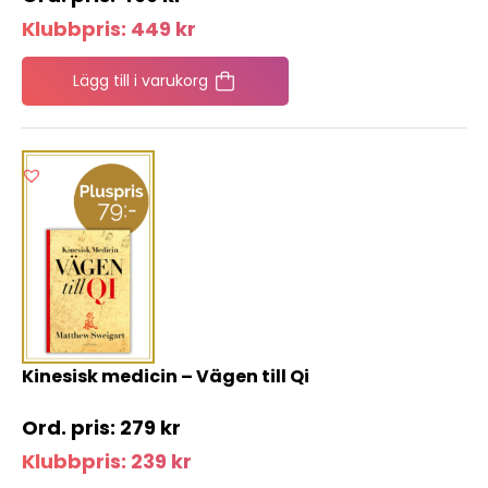
Klubbpris:
449
kr
Lägg till i varukorg
Kinesisk medicin – Vägen till Qi
279
kr
Klubbpris:
239
kr