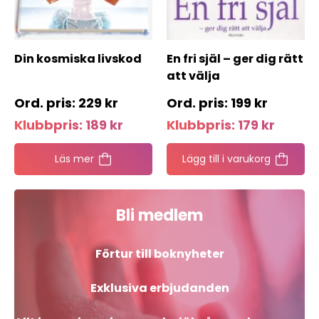
Din kosmiska livskod
En fri själ – ger dig rätt
att välja
229
kr
199
kr
Klubbpris:
189
kr
Klubbpris:
179
kr
Läs mer
Lägg till i varukorg
Bli medlem
Förtur till boknyheter
Exklusiva erbjudanden