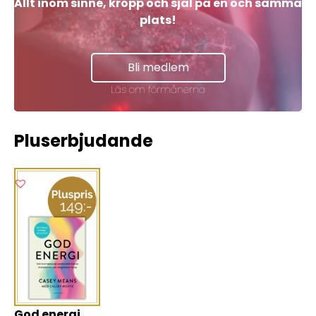
Allt inom sinne, kropp och själ på en och samma
plats!
Bli medlem
Läs om förmånerna
Pluserbjudande
God energi