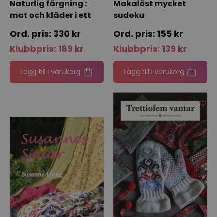
Naturlig färgning :
Makalöst mycket
mat och kläder i ett
sudoku
kretslopp
330
kr
155
kr
Klubbpris:
189
kr
Klubbpris:
139
kr
Lägg till i varukorg
Lägg till i varukorg