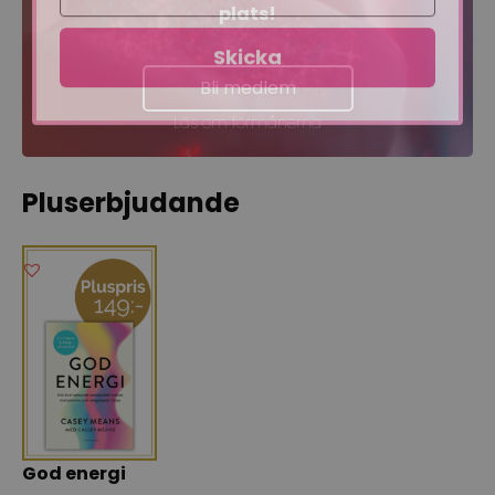
plats!
Skicka
Bli medlem
Läs om förmånerna
Pluserbjudande
God energi