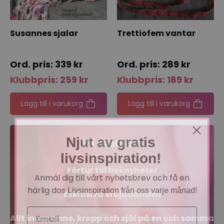
Susannes sjalar
Trettiofem vantar
339
kr
289
kr
Klubbpris:
259
kr
Klubbpris:
189
kr
Lägg till i varukorg
Lägg till i varukorg
Njut av gratis
Bli medlem
livsinspiration!
Förtur till boknyheter
Anmäl dig till vårt nyhetsbrev och få en
härlig dos
Livsinspiration från oss varje månad!
Exklusiva erbjudanden
Allt inom sinne, kropp och själ på en och samma