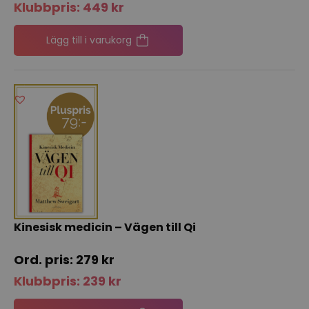
Klubbpris:
449
kr
Lägg till i varukorg
Kinesisk medicin – Vägen till Qi
279
kr
Klubbpris:
239
kr