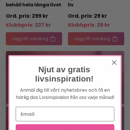
behåll hela långa livet
liv
299
kr
29
kr
Klubbpris:
227
kr
Klubbpris:
29
kr
Lägg till i varukorg
Lägg till i varukorg
Bli medlem
Njut av gratis
Förtur till boknyheter
livsinspiration!
Anmäl dig till vårt nyhetsbrev och få en
Exklusiva erbjudanden
härlig dos
Livsinspiration från oss varje månad!
Allt inom sinne, kropp och själ på en och samma
plats!