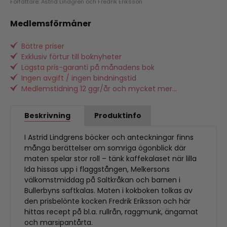
Författare: Astrid Lindgren och Fredrik Eriksson
Medlemsförmåner
Bättre priser
Exklusiv förtur till boknyheter
Lägsta pris-garanti på månadens bok
Ingen avgift / ingen bindningstid
Medlemstidning 12 ggr/år och mycket mer...
Beskrivning
Produktinfo
I Astrid Lindgrens böcker och anteckningar finns
många berättelser om somriga ögonblick där
maten spelar stor roll – tänk kaffekalaset när lilla
Ida hissas upp i flaggstången, Melkersons
välkomstmiddag på Saltkråkan och barnen i
Bullerbyns saftkalas. Maten i kokboken tolkas av
den prisbelönte kocken Fredrik Eriksson och här
hittas recept på bl.a. rullrån, raggmunk, ängamat
och marsipantårta.