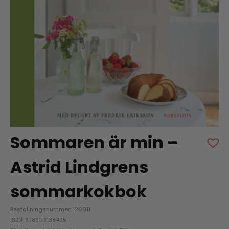
Sommaren är min –
Astrid Lindgrens
sommarkokbok
Beställningsnummer: 126011
ISBN: 9789113138435