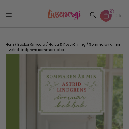
0
0 kr
Skip
to
content
Hem
/
Böcker & media
/
Hälsa & Kosthållning
/ Sommaren är min
– Astrid Lindgrens sommarkokbok