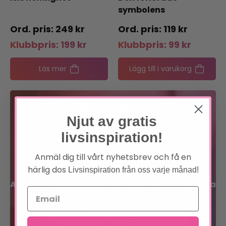
symbolens
hemligheter
249
kr
119
kr
Klubbpris:
199
kr
Klubbpris:
99
kr
Läs mer
Lägg till i varukorg
Bli medlem
Njut av gratis
livsinspiration!
Förtur till boknyheter
Anmäl dig till vårt nyhetsbrev och få en
Exklusiva erbjudanden
härlig dos
Livsinspiration från oss varje månad!
Allt inom sinne, kropp och själ på en och samma
plats!