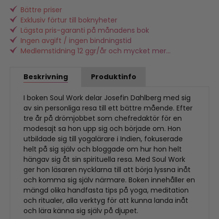
Bättre priser
Exklusiv förtur till boknyheter
Lägsta pris-garanti på månadens bok
Ingen avgift / ingen bindningstid
Medlemstidning 12 ggr/år och mycket mer...
Beskrivning
Produktinfo
I boken Soul Work delar Josefin Dahlberg med sig
av sin personliga resa till ett bättre mående. Efter
tre år på drömjobbet som chefredaktör för en
modesajt sa hon upp sig och började om. Hon
utbildade sig till yogalärare i Indien, fokuserade
helt på sig själv och bloggade om hur hon helt
hängav sig åt sin spirituella resa. Med Soul Work
ger hon läsaren nycklarna till att börja lyssna inåt
och komma sig själv närmare. Boken innehåller en
mängd olika handfasta tips på yoga, meditation
och ritualer, alla verktyg för att kunna landa inåt
och lära känna sig själv på djupet.