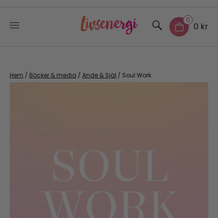
0
0 kr
Skip
to
content
Hem
/
Böcker & media
/
Ande & Själ
/ Soul Work