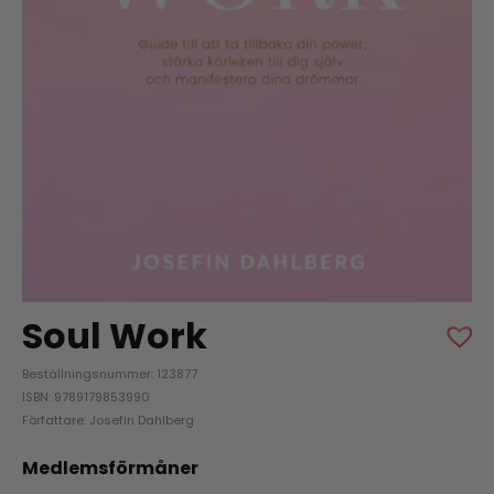
Soul Work
Beställningsnummer: 123877
ISBN: 9789179853990
Författare: Josefin Dahlberg
Medlemsförmåner