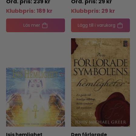
239
kr
29
kr
Klubbpris:
189
kr
Klubbpris:
29
kr
Läs mer
Lägg till i varukorg
Isis hemlighet
Den förlorade