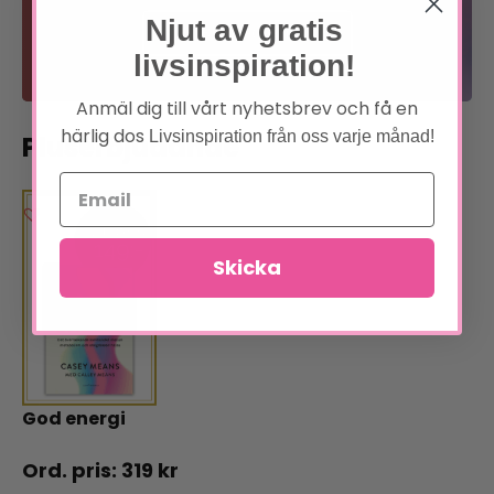
Njut av gratis
Bli medlem
livsinspiration!
Läs om förmånerna
Anmäl dig till vårt nyhetsbrev och få en
härlig dos
Livsinspiration från oss varje månad!
Pluserbjudande
Skicka
God energi
319
kr