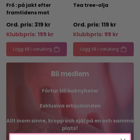
Frö : på jakt efter
Tea tree-olja
framtidens mat
319
kr
119
kr
Klubbpris:
199
kr
Klubbpris:
99
kr
Lägg till i varukorg
Lägg till i varukorg
Bli medlem
Förtur till boknyheter
Exklusiva erbjudanden
Allt inom sinne, kropp och själ på en och samma
plats!