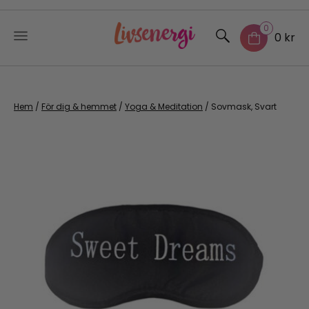
0
0 kr
Skip
to
content
Hem
/
För dig & hemmet
/
Yoga & Meditation
/ Sovmask, Svart