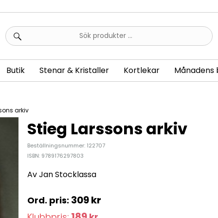
Sök
efter:
Butik
Stenar & Kristaller
Kortlekar
Månadens 
sons arkiv
Stieg Larssons arkiv
Beställningsnummer: 122707
ISBN: 9789176297803
Av Jan Stocklassa
309
kr
189
Klubbpris:
kr