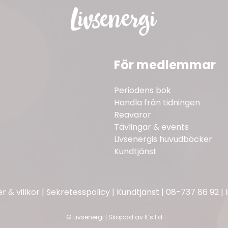
För medlemmar
Periodens bok
Handla från tidningen
Reavaror
Tävlingar & events
Livsenergis huvudböcker
Kundtjänst
 & villkor
|
Sekretesspolicy
|
Kundtjänst
|
08-737 86 92
|
©
Livsenergi | Skapad av
It’s Ed