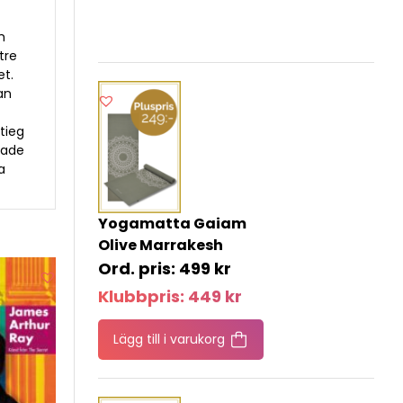
m
tre
et.
an
tieg
erade
a
Yogamatta Gaiam
Olive Marrakesh
499
kr
Klubbpris:
449
kr
Lägg till i varukorg