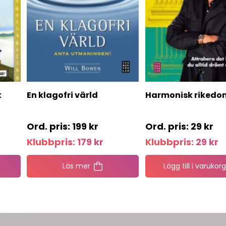
k
En klagofri värld
Harmonisk rikedo
199
kr
29
kr
Klubbpris:
179
kr
Klubbpris:
29
kr
Läs mer
Lägg till i varukorg