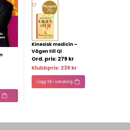
Kinesisk medicin –
Vägen till Qi
m
279
kr
Klubbpris:
239
kr
Lägg till i varukorg