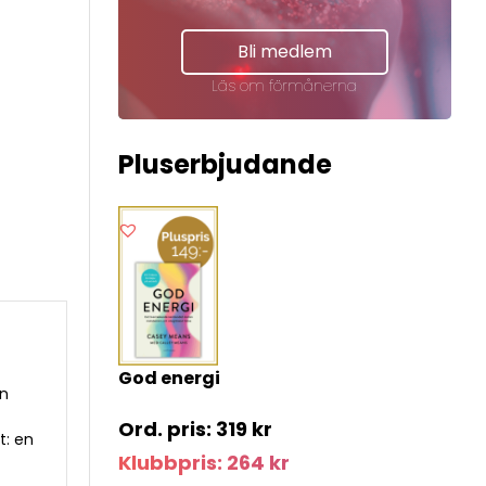
Bli medlem
Läs om förmånerna
Pluserbjudande
God energi
en
319
kr
t: en
Klubbpris:
264
kr