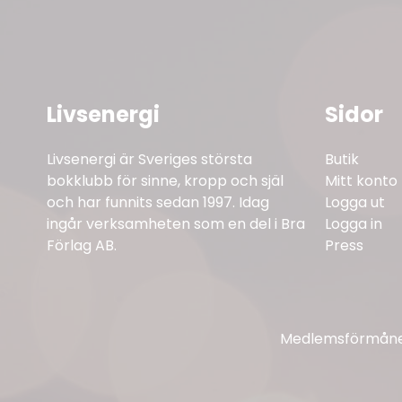
Livsenergi
Sidor
Livsenergi är Sveriges största
Butik
bokklubb för sinne, kropp och själ
Mitt konto
och har funnits sedan 1997. Idag
Logga ut
ingår verksamheten som en del i Bra
Logga in
Förlag AB.
Press
Medlemsförmåner