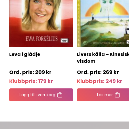
Leva i glädje
Livets källa – Kinesis
visdom
209
kr
269
kr
Klubbpris:
179
kr
Klubbpris:
249
kr
Lägg till i varukorg
Läs mer