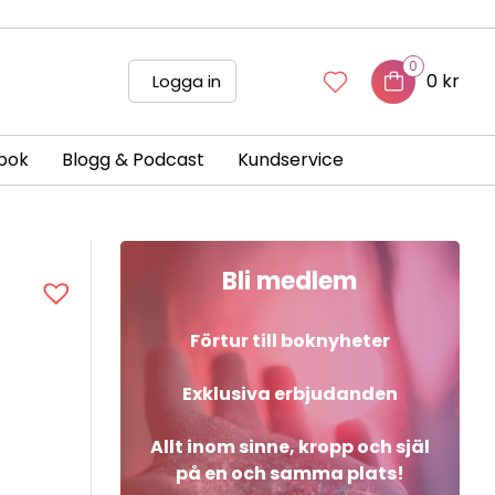
0
0 kr
Logga in
bok
Blogg & Podcast
Kundservice
Bli medlem
Förtur till boknyheter
Exklusiva erbjudanden
Allt inom sinne, kropp och själ
på en och samma plats!