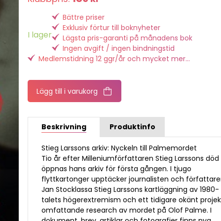
Bättre priser
Exklusiv förtur till boknyheter
I lager
Lägsta pris-garanti på månadens bok
Ingen avgift / ingen bindningstid
Medlemstidning 12 ggr/år och mycket mer...
Lägg till i varukorg
Beskrivning
Produktinfo
Stieg Larssons arkiv: Nyckeln till Palmemordet
Tio år efter Milleniumförfattaren Stieg Larssons död
öppnas hans arkiv för första gången. I tjugo
flyttkartonger upptäcker journalisten och författar
Jan Stocklassa Stieg Larssons kartläggning av 1980-
talets högerextremism och ett tidigare okänt projek
omfattande research av mordet på Olof Palme. I
dokument, brev, artiklar och fotografier finns nya