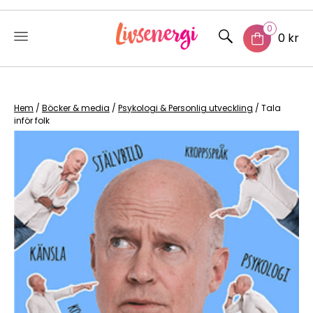
0
0 kr
Skip
to
content
Hem
/
Böcker & media
/
Psykologi & Personlig utveckling
/ Tala
inför folk