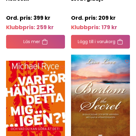
399
kr
209
kr
Klubbpris:
259
kr
Klubbpris:
179
kr
Läs mer
Lägg till i varukorg