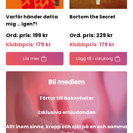
Varför händer detta
Bortom the Secret
mig … igen?!
199
kr
229
kr
Klubbpris:
179
kr
Klubbpris:
179
kr
Läs mer
Lägg till i varukorg
Bli medlem
Förtur till boknyheter
Exklusiva erbjudanden
Allt inom sinne, kropp och själ på en och samma