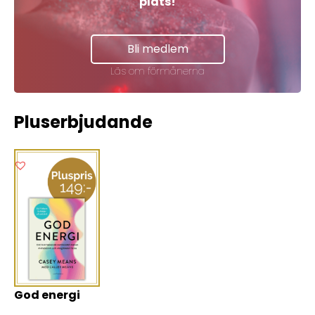
plats!
Bli medlem
Läs om förmånerna
Pluserbjudande
God energi