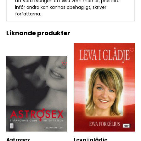
att vara tvungen att visa vem man är, prestera
inför andra kan kännas obehagligt, skriver
författarna.
Liknande produkter
Astrosex
Leva i glädje