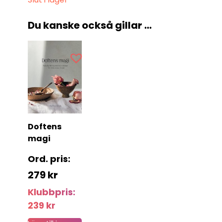
Du kanske också gillar …
Doftens
magi
279
kr
Klubbpris:
239
kr