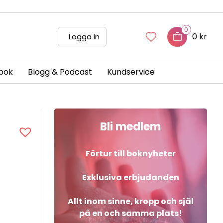
0
0 kr
Logga in
bok
Blogg & Podcast
Kundservice
Bli medlem
Förtur till boknyheter
Exklusiva erbjudanden
Allt inom sinne, kropp och själ
på en och samma plats!