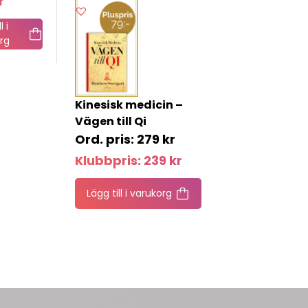
r
l i
rg
Kinesisk medicin –
Vägen till Qi
279
kr
Klubbpris:
239
kr
Lägg till i varukorg