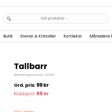
Sök
efter:
Butik
Stenar & Kristaller
Kortlekar
Månadens 
Tallbarr
Beställningsnummer: 123766
99
kr
86
Klubbpris:
kr
Slut i lager