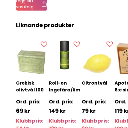
Lägg till i
varukorg
Liknande produkter
Grekisk
Roll-on
Citrontvål
Apot
olivtvål 100
Ingefära/lime
6:e s
g
69
kr
149
kr
79
kr
119
k
Klubbpris:
Klubbpris:
Klubbpris:
Klub