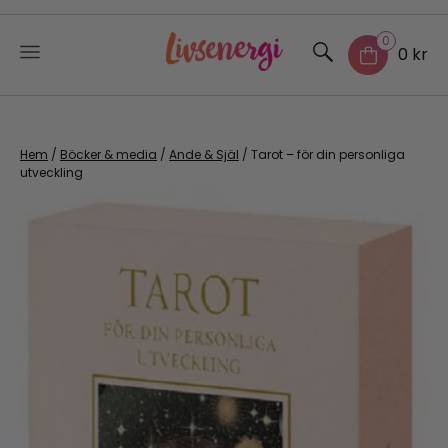
0
0 kr
Skip
to
content
Hem
/
Böcker & media
/
Ande & Själ
/ Tarot – för din personliga
utveckling