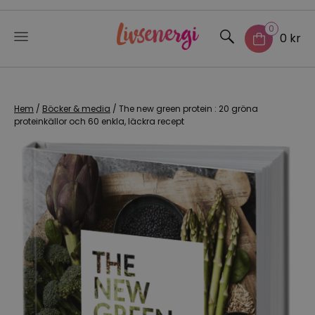
0
0 kr
Skip
to
content
Hem
/
Böcker & media
/ The new green protein : 20 gröna
proteinkällor och 60 enkla, läckra recept