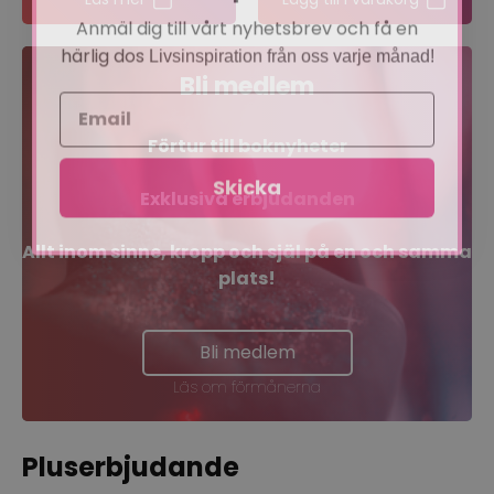
Anmäl dig till vårt nyhetsbrev och få en
härlig dos
Livsinspiration från oss varje månad!
Bli medlem
Förtur till boknyheter
Skicka
Exklusiva erbjudanden
Allt inom sinne, kropp och själ på en och samma
plats!
Bli medlem
Läs om förmånerna
Pluserbjudande