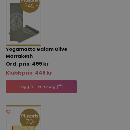
Yogamatta Gaiam Olive
Marrakesh
499
kr
Klubbpris:
449
kr
Lägg till i varukorg