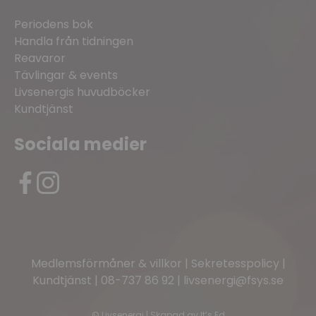
Periodens bok
Handla från tidningen
Reavaror
Tävlingar & events
Livsenergis huvudböcker
Kundtjänst
Sociala medier
Medlemsförmåner & villkor
|
Sekretesspolicy
|
Kundtjänst
|
08-737 86 92
|
livsenergi@fsys.se
©
Livsenergi | Skapad av
It’s Ed