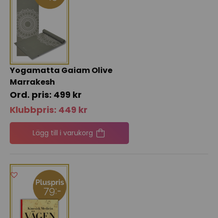
Yogamatta Gaiam Olive
Marrakesh
499
kr
Klubbpris:
449
kr
Lägg till i varukorg