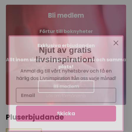
Bli medlem
Förtur till boknyheter
Exklusiva erbjudanden
Njut av gratis
livsinspiration!
Allt inom sinne, kropp och själ på en och samma
plats!
Anmäl dig till vårt nyhetsbrev och få en
härlig dos
Livsinspiration från oss varje månad!
Bli medlem
Läs om förmånerna
Skicka
Pluserbjudande