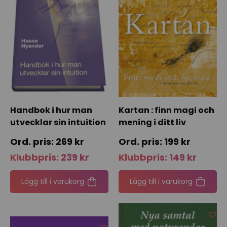
Handbok i hur man
Kartan : finn magi och
utvecklar sin intuition
mening i ditt liv
269
kr
199
kr
Klubbpris:
239
kr
Klubbpris:
149
kr
Lägg till i varukorg
Lägg till i varukorg