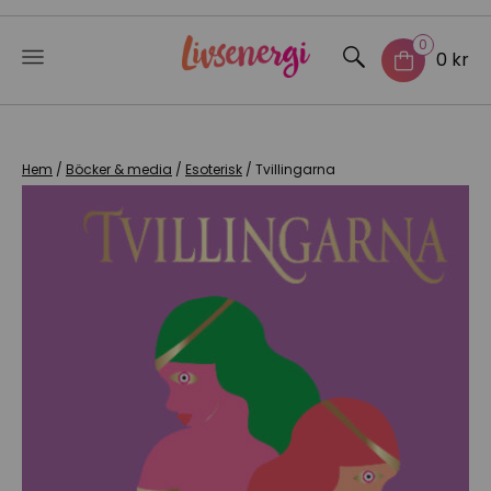
0
0 kr
Skip
to
content
Hem
/
Böcker & media
/
Esoterisk
/ Tvillingarna