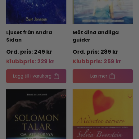
Ljuset från Andra
Möt dina andliga
Sidan
guider
249
kr
289
kr
Klubbpris:
229
kr
Klubbpris:
259
kr
Lägg till i varukorg
Läs mer