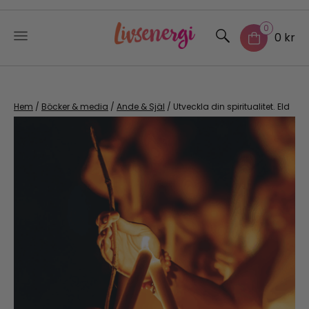
0
0 kr
Skip
to
content
Hem
/
Böcker & media
/
Ande & Själ
/ Utveckla din spiritualitet. Eld