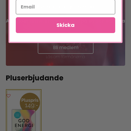
Exklusiva erbjudanden
Allt inom sinne, kropp och själ på en och samma
Skicka
plats!
Bli medlem
Läs om förmånerna
Pluserbjudande