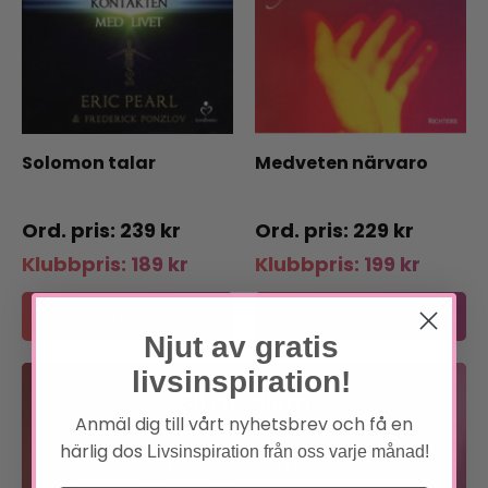
Solomon talar
Medveten närvaro
239
kr
229
kr
Klubbpris:
189
kr
Klubbpris:
199
kr
Läs mer
Läs mer
Njut av gratis
livsinspiration!
Bli medlem
Anmäl dig till vårt nyhetsbrev och få en
härlig dos
Livsinspiration från oss varje månad!
Förtur till boknyheter