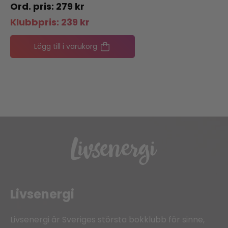
279
kr
Klubbpris:
239
kr
Lägg till i varukorg
Livsenergi
Livsenergi är Sveriges största bokklubb för sinne,