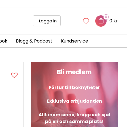
0
0 kr
Logga in
bok
Blogg & Podcast
Kundservice
Bli medlem
Förtur till boknyheter
Exklusiva erbjudanden
Allt inom sinne, kropp och själ
på en och samma plats!