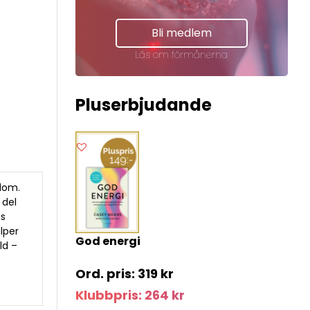
Bli medlem
Läs om förmånerna
Pluserbjudande
dom.
 del
as
lper
God energi
ld –
319
kr
Klubbpris:
264
kr