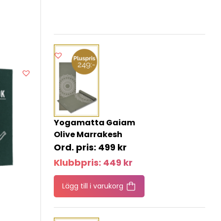
Yogamatta Gaiam
Olive Marrakesh
499
kr
Klubbpris:
449
kr
Lägg till i varukorg