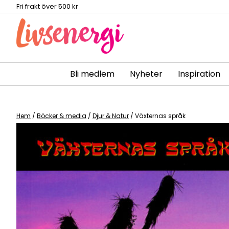
Fri frakt över 500 kr
Bli medlem
Nyheter
Inspiration
Skip
to
content
Hem
/
Böcker & media
/
Djur & Natur
/ Växternas språk