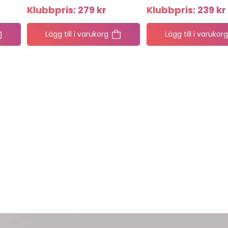
Klubbpris:
279
kr
Klubbpris:
239
kr
Lägg till i varukorg
Lägg till i varukorg