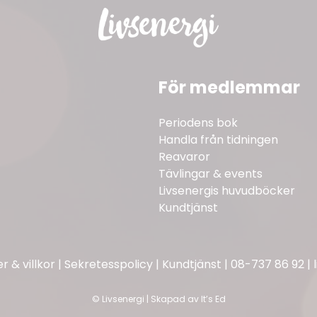
För medlemmar
Periodens bok
Handla från tidningen
Reavaror
Tävlingar & events
Livsenergis huvudböcker
Kundtjänst
 & villkor
|
Sekretesspolicy
|
Kundtjänst
|
08-737 86 92
|
©
Livsenergi | Skapad av
It’s Ed