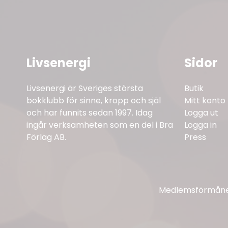
Livsenergi
Sidor
Livsenergi är Sveriges största
Butik
bokklubb för sinne, kropp och själ
Mitt konto
och har funnits sedan 1997. Idag
Logga ut
ingår verksamheten som en del i Bra
Logga in
Förlag AB.
Press
Medlemsförmåner