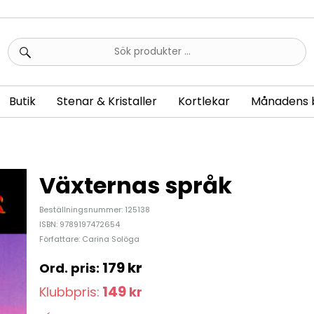
Sök
efter:
Butik
Stenar & Kristaller
Kortlekar
Månadens 
Växternas språk
Beställningsnummer: 125138
ISBN: 9789197472654
Författare: Carina Solöga
179
kr
149
Klubbpris:
kr