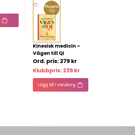
Kinesisk medicin –
Vägen till Qi
279
kr
Klubbpris:
239
kr
Lägg till i varukorg