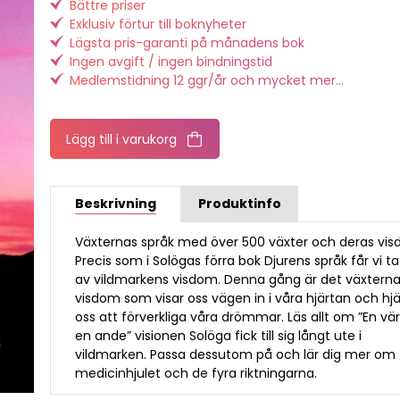
Bättre priser
Exklusiv förtur till boknyheter
Lägsta pris-garanti på månadens bok
Ingen avgift / ingen bindningstid
Medlemstidning 12 ggr/år och mycket mer...
Lägg till i varukorg
Beskrivning
Produktinfo
Växternas språk med över 500 växter och deras vis
Precis som i Solögas förra bok Djurens språk får vi ta
av vildmarkens visdom. Denna gång är det växtern
visdom som visar oss vägen in i våra hjärtan och hjä
oss att förverkliga våra drömmar. Läs allt om ”En vär
en ande” visionen Solöga fick till sig långt ute i
vildmarken. Passa dessutom på och lär dig mer om
medicinhjulet och de fyra riktningarna.