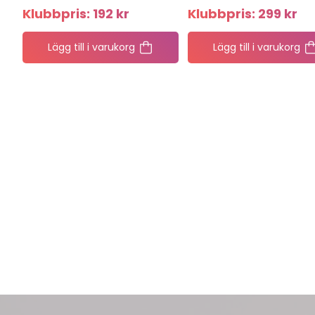
Klubbpris:
192
kr
Klubbpris:
299
kr
Lägg till i varukorg
Lägg till i varukorg