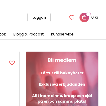
0
0 kr
Logga in
bok
Blogg & Podcast
Kundservice
Bli medlem
Förtur till boknyheter
Exklusiva erbjudanden
Allt inom sinne, kropp och själ
på en och samma plats!