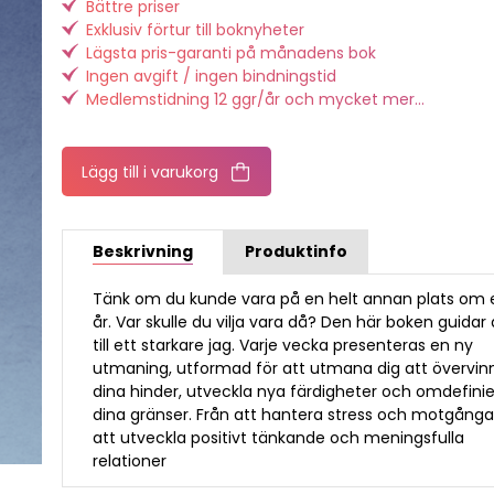
Bättre priser
Exklusiv förtur till boknyheter
Lägsta pris-garanti på månadens bok
Ingen avgift / ingen bindningstid
Medlemstidning 12 ggr/år och mycket mer...
Lägg till i varukorg
Beskrivning
Produktinfo
Tänk om du kunde vara på en helt annan plats om 
år. Var skulle du vilja vara då? Den här boken guidar 
till ett starkare jag. Varje vecka presenteras en ny
utmaning, utformad för att utmana dig att övervin
dina hinder, utveckla nya färdigheter och omdefini
dina gränser. Från att hantera stress och motgångar 
att utveckla positivt tänkande och meningsfulla
relationer