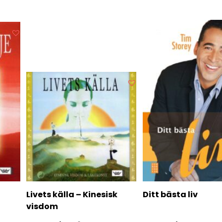
Livets källa – Kinesisk
Ditt bästa liv
visdom