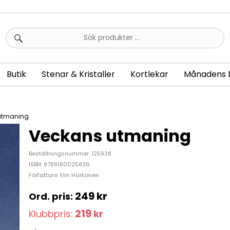
Sök
efter:
Butik
Stenar & Kristaller
Kortlekar
Månadens 
utmaning
Veckans utmaning
Beställningsnummer: 125938
ISBN: 9789180025836
Författare: Elin Härkönen
249
kr
219
Klubbpris:
kr