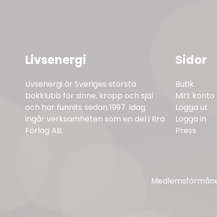
Livsenergi
Sidor
Livsenergi är Sveriges största
Butik
bokklubb för sinne, kropp och själ
Mitt konto
och har funnits sedan 1997. Idag
Logga ut
ingår verksamheten som en del i Bra
Logga in
Förlag AB.
Press
Medlemsförmåner