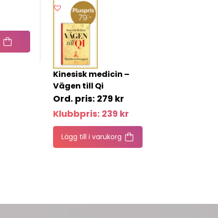
Kinesisk medicin –
Vägen till Qi
279
kr
Klubbpris:
239
kr
Lägg till i varukorg