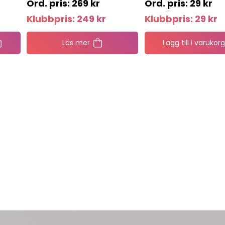
269
kr
29
kr
Klubbpris:
249
kr
Klubbpris:
29
kr
Läs mer
Lägg till i varukorg