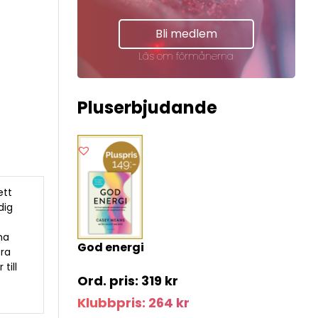
Bli medlem
Läs om förmånerna
Pluserbjudande
ett
dig
na
God energi
era
till
319
kr
Klubbpris:
264
kr