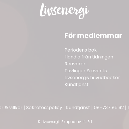
För medlemmar
Periodens bok
Handla från tidningen
Reavaror
Tävlingar & events
Livsenergis huvudböcker
Kundtjänst
 & villkor
|
Sekretesspolicy
|
Kundtjänst
|
08-737 86 92
|
©
Livsenergi | Skapad av
It’s Ed