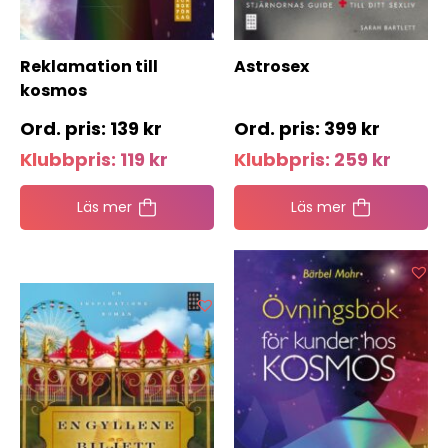
Reklamation till
Astrosex
kosmos
139
kr
399
kr
Klubbpris:
119
kr
Klubbpris:
259
kr
Läs mer
Läs mer