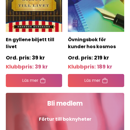
En gyllene biljett till
Övningsbok för
livet
kunder hos kosmos
39
kr
219
kr
Klubbpris:
39
kr
Klubbpris:
189
kr
Läs mer
Läs mer
Bli medlem
Förtur till boknyheter