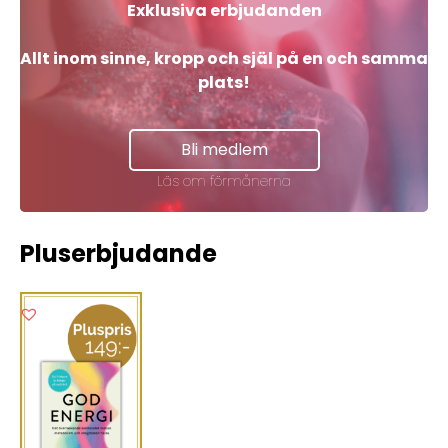
Exklusiva erbjudanden
Allt inom sinne, kropp och själ på en och samma
plats!
Bli medlem
Läs om förmånerna
Pluserbjudande