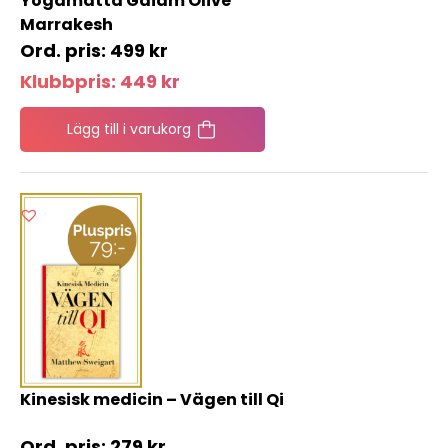
Yogamatta Gaiam Olive
Marrakesh
499
kr
Klubbpris:
449
kr
Lägg till i varukorg
Kinesisk medicin – Vägen till Qi
279
kr