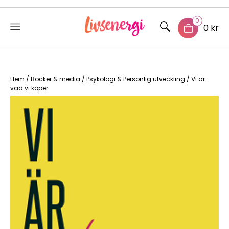
0
0 kr
Skip
to
content
Hem
/
Böcker & media
/
Psykologi & Personlig utveckling
/ Vi är
vad vi köper