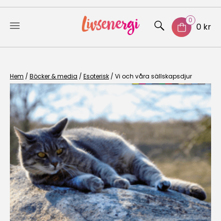
0
0 kr
Skip
to
content
Hem
/
Böcker & media
/
Esoterisk
/ Vi och våra sällskapsdjur