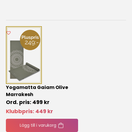
Yogamatta Gaiam Olive
Marrakesh
499
kr
Klubbpris:
449
kr
Lägg till i varukorg