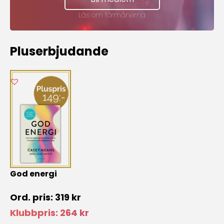
Skicka
Läs om förmånerna
Pluserbjudande
God energi
319
kr
Klubbpris:
264
kr