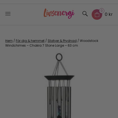
0
0 kr
Skip
to
content
Hem
/
För dig & hemmet
/
Statyer & Prydnad
/ Woodstock
Windchimes – Chakra 7 Stone Large – 63 cm