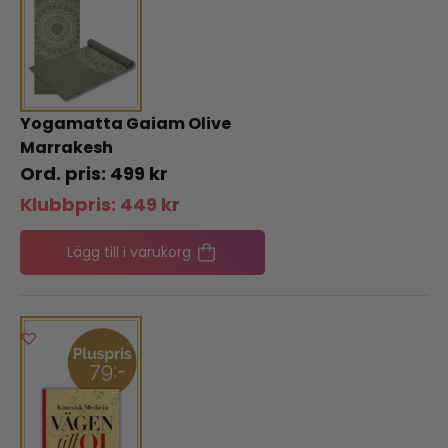
Yogamatta Gaiam Olive
Marrakesh
499
kr
Klubbpris:
449
kr
Lägg till i varukorg