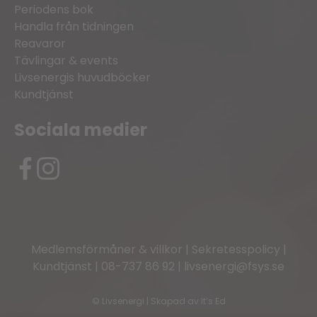
Periodens bok
Handla från tidningen
Reavaror
Tävlingar & events
Livsenergis huvudböcker
Kundtjänst
Sociala medier
Medlemsförmåner & villkor
|
Sekretesspolicy
|
Kundtjänst
|
08-737 86 92
|
livsenergi@fsys.se
©
Livsenergi | Skapad av
It’s Ed