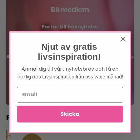
Bli medlem
Förtur till boknyheter
Exklusiva erbjudanden
Njut av gratis
livsinspiration!
Allt inom sinne, kropp och själ på en och samma
plats!
Anmäl dig till vårt nyhetsbrev och få en
härlig dos
Livsinspiration från oss varje månad!
Bli medlem
Läs om förmånerna
Skicka
Pluserbjudande