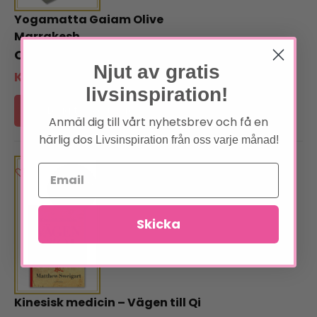
Yogamatta Gaiam Olive
Marrakesh
499
kr
Njut av gratis
Klubbpris:
449
kr
livsinspiration!
Lägg till i varukorg
Anmäl dig till vårt nyhetsbrev och få en
härlig dos
Livsinspiration från oss varje månad!
Skicka
Kinesisk medicin – Vägen till Qi