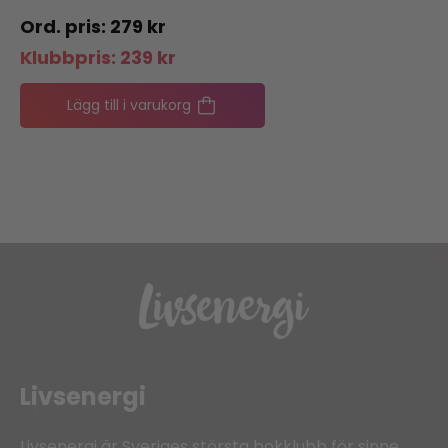
279
kr
Klubbpris:
239
kr
Lägg till i varukorg
Livsenergi
Livsenergi är Sveriges största bokklubb för sinne,