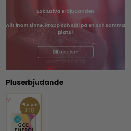
Exklusiva erbjudanden
Allt inom sinne, kropp och själ på en och samma
plats!
Bli medlem
Läs om förmånerna
Pluserbjudande