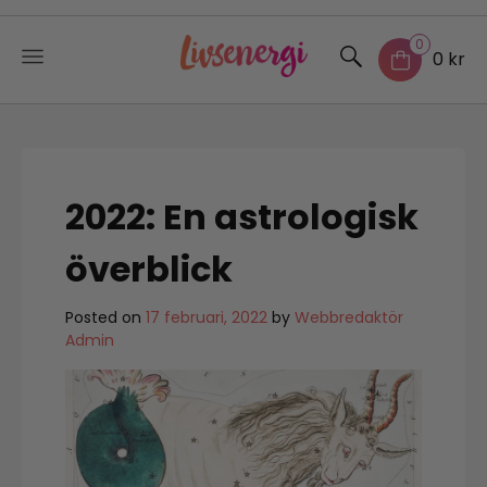
0
0 kr
Skip
to
content
2022: En astrologisk
överblick
Posted on
17 februari, 2022
by
Webbredaktör
Admin