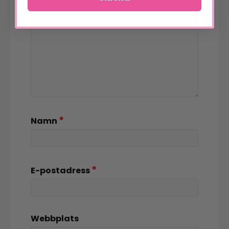
*
Namn
*
E-postadress
Webbplats