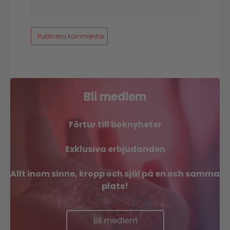
Bli medlem
Förtur till boknyheter
Exklusiva erbjudanden
Allt inom sinne, kropp och själ på en och samma
plats!
Bli medlem