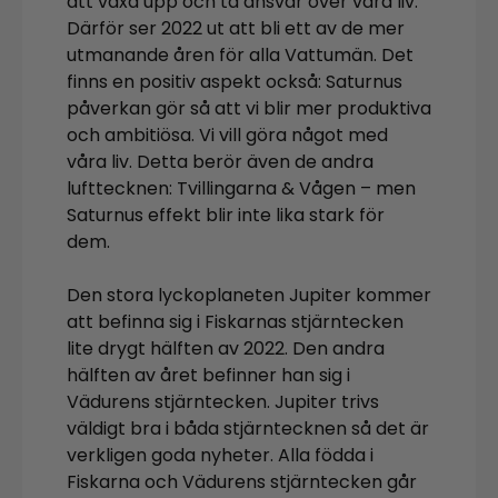
att växa upp och ta ansvar över våra liv.
Därför ser 2022 ut att bli ett av de mer
utmanande åren för alla Vattumän. Det
finns en positiv aspekt också: Saturnus
påverkan gör så att vi blir mer produktiva
och ambitiösa. Vi vill göra något med
våra liv. Detta berör även de andra
lufttecknen: Tvillingarna & Vågen – men
Saturnus effekt blir inte lika stark för
dem.
Den stora lyckoplaneten Jupiter kommer
att befinna sig i Fiskarnas stjärntecken
lite drygt hälften av 2022. Den andra
hälften av året befinner han sig i
Vädurens stjärntecken. Jupiter trivs
väldigt bra i båda stjärntecknen så det är
verkligen goda nyheter. Alla födda i
Fiskarna och Vädurens stjärntecken går