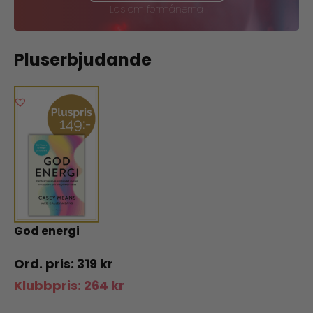
Läs om förmånerna
Pluserbjudande
God energi
319
kr
Klubbpris:
264
kr