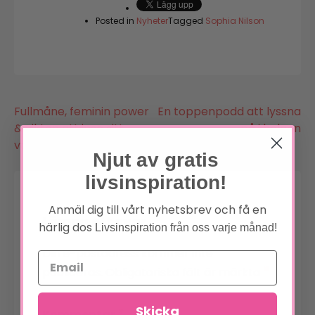
Posted in
Nyheter
Tagged
Sophia Nilson
Inläggsnavigering
Fullmåne, feminin power
En toppenpodd att lyssna
& vikten att inse sitt
på i helgen
värde
Njut av gratis
livsinspiration!
Anmäl dig till vårt nyhetsbrev och få en
Lämna ett svar
härlig dos
Livsinspiration från oss varje månad!
Din e-postadress kommer inte
*
publiceras.
Obligatoriska fält är märkta
Skicka
*
Kommentar