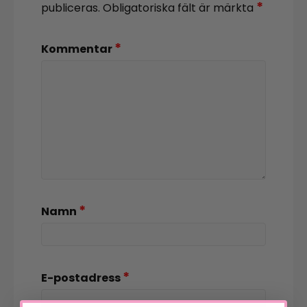
*
publiceras.
Obligatoriska fält är märkta
*
Kommentar
*
Namn
*
E-postadress