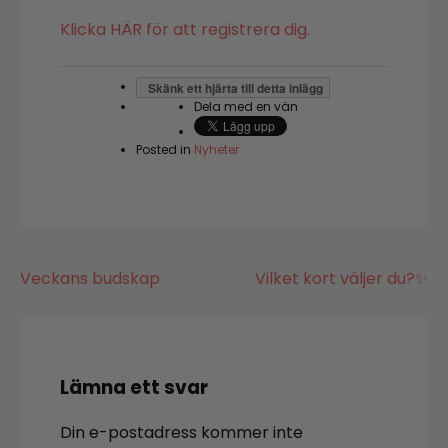
Klicka HÄR för att registrera dig.
Skänk ett hjärta till detta inlägg
Dela med en vän
Posted in
Nyheter
Inläggsnavigering
Veckans budskap
Vilket kort väljer du?✨
Lämna ett svar
Din e-postadress kommer inte