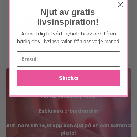
Njut av gratis
Webbplats
livsinspiration!
Anmäl dig till vårt nyhetsbrev och få en
härlig dos
Livsinspiration från oss varje månad!
Skicka
Bli medlem
Förtur till boknyheter
Exklusiva erbjudanden
Allt inom sinne, kropp och själ på en och samma
plats!