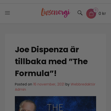
0
0 kr
Skip
to
content
Joe Dispenza är
tillbaka med ”The
Formula”!
Posted on
16 november, 2021
by
Webbredaktör
Admin