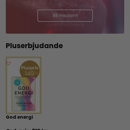
Bli medlem
Läs om förmånerna
Pluserbjudande
God energi