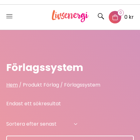
0
0 kr
Skip
to
content
Förlagssystem
Hem
/ Produkt Förlag / Förlagssystem
Endast ett sökresultat