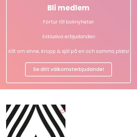
Bli medlem
Förtur till boknyheter
Exklusiva erbjudanden
Allt om sinne, kropp & själ på en och samma plats!
Se ditt välkomsterbjudande!