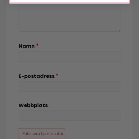
*
Namn
*
E-postadress
Webbplats