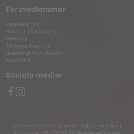
För medlemmar
Periodens bok
Handla från tidningen
Reavaror
Tävlingar & events
Livsenergis huvudböcker
Kundtjänst
Sociala medier
Medlemsförmåner & villkor
|
Sekretesspolicy
|
Kundtjänst
|
08-737 86 92
|
livsenergi@fsys.se