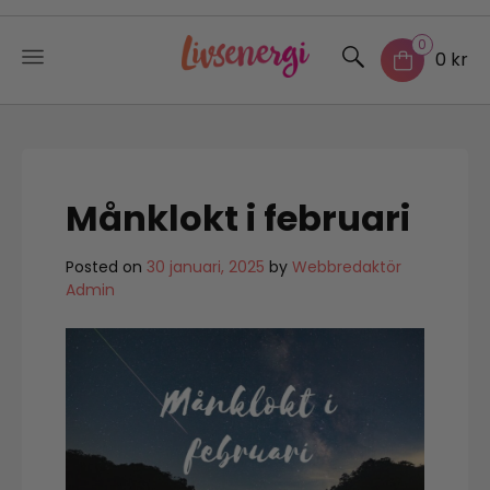
0
0 kr
Skip
to
content
Månklokt i februari
Posted on
30 januari, 2025
by
Webbredaktör
Admin