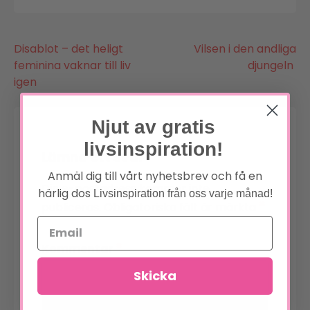
Inläggsnavigering
Disablot – det heligt
Vilsen i den andliga
feminina vaknar till liv
djungeln
igen
Njut av gratis
livsinspiration!
Lämna ett svar
Anmäl dig till vårt nyhetsbrev och få en
Din e-postadress kommer inte
härlig dos
Livsinspiration från oss varje månad!
*
publiceras.
Obligatoriska fält är märkta
*
Kommentar
Skicka