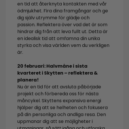
en tid att återknyta kontakten med vår
ödmjukhet. Fira dina framgångar och ge
dig själv utrymme för glädje och
passion. Reflektera över vad det är som
hindrar dig från att leva fullt ut. Detta är
en idealisk tid att omfamna din unika
styrka och visa världen vem du verkligen
är.
20 februari: Halvmåne i sista
kvarteret i Skytten – reflektera &
planera!
Nu är en tid för att avsluta påbörjade
projekt och förbereda oss för nästa
måncykel. Skyttens expansiva energi
hjälper dig att se helheten och fokusera
på din personliga och andliga resa. Den
uppmanar dig att se möjligheter i
utmaningar, så sätt igång och utforska