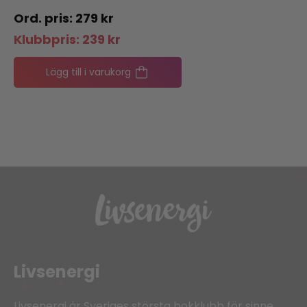
279
kr
Klubbpris:
239
kr
Lägg till i varukorg
Livsenergi
Livsenergi är Sveriges största bokklubb för sinne,