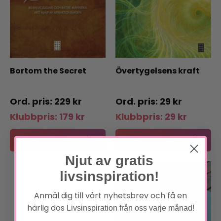
Bortom the Secret
Övertygelsens kraft
229
kr
29
kr
Klubbpris:
179
kr
Klubbpris:
29
kr
Lägg till i varukorg
Lägg till i varukorg
Njut av gratis
livsinspiration!
Anmäl dig till vårt nyhetsbrev och få en
härlig dos
Livsinspiration från oss varje månad!