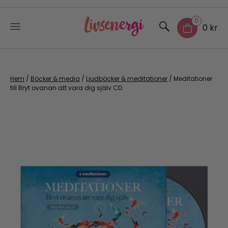
0
0 kr
Skip
to
content
Hem
/
Böcker & media
/
Ljudböcker & meditationer
/ Meditationer
till Bryt ovanan att vara dig själv CD