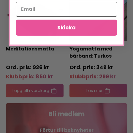
Skicka
Meditationsmatta
Yogamatta med
bärband: Turkos
926
kr
349
kr
Klubbpris:
850
kr
Klubbpris:
299
kr
Lägg till i varukorg
Läs mer
Bli medlem
Förtur till boknyheter