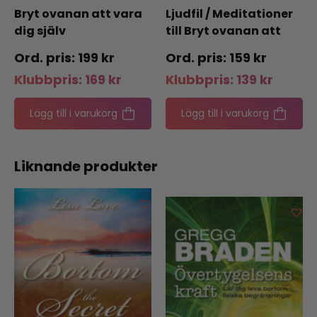
Bryt ovanan att vara
Ljudfil / Meditationer
dig själv
till Bryt ovanan att
vara dig själv
199
kr
159
kr
Klubbpris:
169
kr
Klubbpris:
139
kr
Lägg till i varukorg
Lägg till i varukorg
Liknande produkter