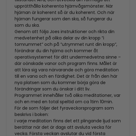
upprätthålla koherenta hjärnvågsmönster. När
hjärnan är koherent så är du koherent. Och när
hjärnan fungerar som den ska, så fungerar du
som du ska.
Genom att följa Joes instruktioner och rikta din
medvetenhet på olika delar av din kropp ”i
tomrummet” och på ”utrymmet runt din kropp”,
förändrar du din hjärna och kommer åt
operativsystemet för ditt undermedvetna sinne –
där oönskade vanor och program finns. Målet är
att lära sig vara närvarande och göra meditation
till en vana och en färdighet. Det är från den här
nya platsen som du kommer börja göra de
förändringar som du önskar i ditt liv.
Programmet innehåller två olika meditationer, var
och en med en total speltid om ca 1tim 10min.
För de som följer det fyraveckorsprogram som
beskrivs i boken:
I varje meditation finns det ett plingande ljud som
berättar när det är dags att avsluta vecka för
vecka. Första veckan avslutar du vid första