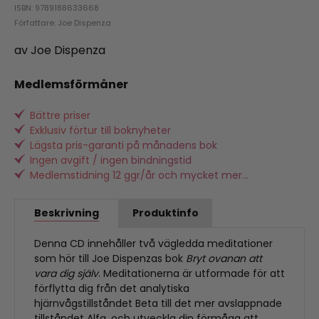
ISBN: 9789188633668
Författare: Joe Dispenza
av Joe Dispenza
Medlemsförmåner
Bättre priser
Exklusiv förtur till boknyheter
Lägsta pris-garanti på månadens bok
Ingen avgift / ingen bindningstid
Medlemstidning 12 ggr/år och mycket mer...
Beskrivning
Produktinfo
Denna CD innehåller två vägledda meditationer
som hör till Joe Dispenzas bok
Bryt ovanan att
vara dig själv
. Meditationerna är utformade för att
förflytta dig från det analytiska
hjärnvågstillståndet Beta till det mer avslappnade
tillståndet Alfa, och utveckla din förmåga att