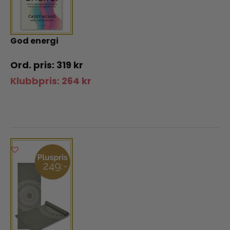
God energi
319
kr
Klubbpris:
264
kr