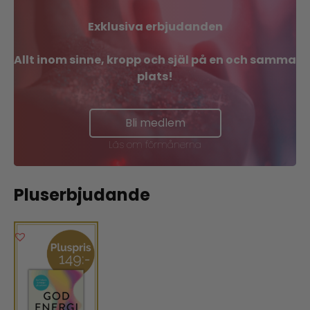
Exklusiva erbjudanden
Allt inom sinne, kropp och själ på en och samma
plats!
Bli medlem
Läs om förmånerna
Pluserbjudande