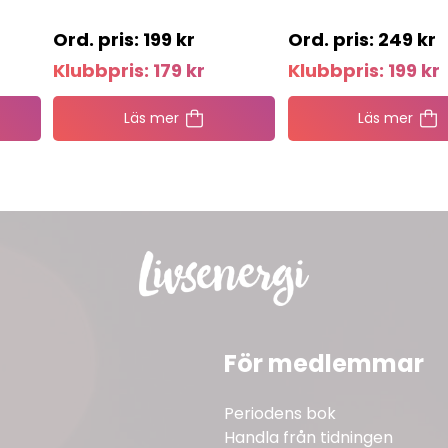
199
kr
249
kr
Klubbpris:
179
kr
Klubbpris:
199
kr
Läs mer
Läs mer
För medlemmar
Periodens bok
Handla från tidningen