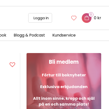
0
0 kr
Logga in
bok
Blogg & Podcast
Kundservice
Bli medlem
Förtur till boknyheter
Exklusiva erbjudanden
Allt inom sinne, kropp och själ
på en och samma plats!