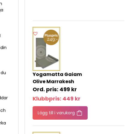
ån
ga
g
 din
 du
Yogamatta Gaiam
Olive Marrakesh
499
kr
ddar
Klubbpris:
449
kr
och
Lägg till i varukorg
rka