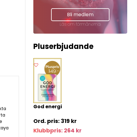
Bli medlem
Läs om förmånerna
Pluserbjudande
God energi
kta
rta
319
kr
te
kaya
Klubbpris:
264
kr