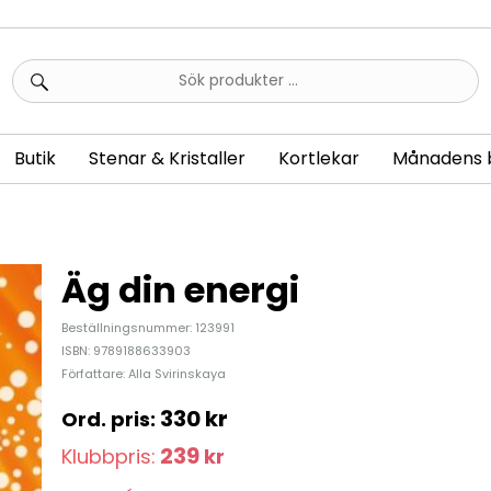
Sök
efter:
Butik
Stenar & Kristaller
Kortlekar
Månadens 
Äg din energi
Beställningsnummer: 123991
ISBN: 9789188633903
Författare: Alla Svirinskaya
330
kr
239
Klubbpris:
kr