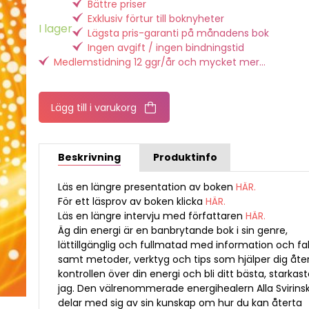
Bättre priser
Exklusiv förtur till boknyheter
I lager
Lägsta pris-garanti på månadens bok
Ingen avgift / ingen bindningstid
Medlemstidning 12 ggr/år och mycket mer...
Lägg till i varukorg
Beskrivning
Produktinfo
Läs en längre presentation av boken
HÄR.
För ett läsprov av boken klicka
HÄR.
Läs en längre intervju med författaren
HÄR.
Äg din energi är en banbrytande bok i sin genre,
lättillgänglig och fullmatad med information och fa
samt metoder, verktyg och tips som hjälper dig åte
kontrollen över din energi och bli ditt bästa, starkas
jag. Den välrenommerade energihealern Alla Svirins
delar med sig av sin kunskap om hur du kan återta