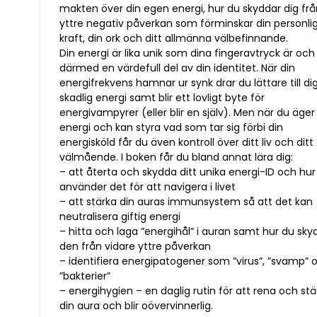
makten över din egen energi, hur du skyddar dig fr
yttre negativ påverkan som förminskar din personli
kraft, din ork och ditt allmänna välbefinnande.
Din energi är lika unik som dina fingeravtryck är och
därmed en värdefull del av din identitet. När din
energifrekvens hamnar ur synk drar du lättare till di
skadlig energi samt blir ett lovligt byte för
energivampyrer (eller blir en själv). Men när du äger
energi och kan styra vad som tar sig förbi din
energisköld får du även kontroll över ditt liv och ditt
välmående. I boken får du bland annat lära dig:
– att återta och skydda ditt unika energi-ID och hur
använder det för att navigera i livet
– att stärka din auras immunsystem så att det kan
neutralisera giftig energi
– hitta och laga ”energihål” i auran samt hur du sky
den från vidare yttre påverkan
– identifiera energipatogener som ”virus”, ”svamp” 
”bakterier”
– energihygien – en daglig rutin för att rena och stä
din aura och blir oövervinnerlig.