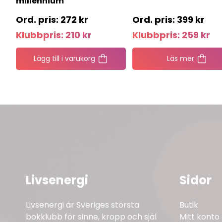
millennium
272
kr
399
kr
Klubbpris:
210
kr
Klubbpris:
259
kr
Lägg till i varukorg
Läs mer
Livsenergi
Sidor
Livsenergi är Sveriges största
Butik
bokklubb för sinne, kropp och själ
Mitt konto