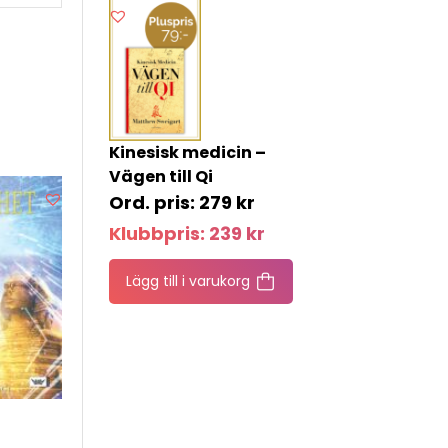
Kinesisk medicin –
Vägen till Qi
279
kr
Klubbpris:
239
kr
Lägg till i varukorg