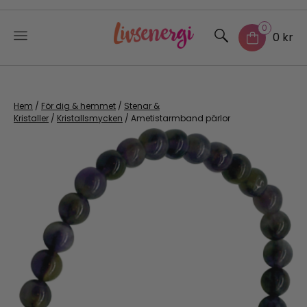
0
0 kr
Skip
to
content
Hem
/
För dig & hemmet
/
Stenar &
Kristaller
/
Kristallsmycken
/ Ametistarmband pärlor