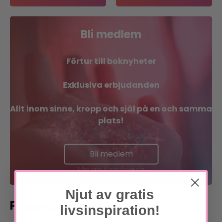
Bli medlem
Förtur till boknyheter
Exklusiva erbjudanden
Allt inom sinne, kropp och själ på en och samma
plats!
Bli medlem
Läs om förmånerna
Njut av gratis
Pluserbjudande
livsinspiration!