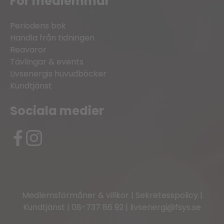
För medlemmar
Periodens bok
Handla från tidningen
Reavaror
Tävlingar & events
Livsenergis huvudböcker
Kundtjänst
Sociala medier
Medlemsförmåner & villkor
|
Sekretesspolicy
|
Kundtjänst
|
08-737 86 92
|
livsenergi@fsys.se