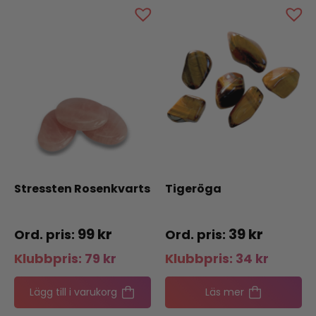
Stressten Rosenkvarts
Tigeröga
99
kr
39
kr
Klubbpris:
79
kr
Klubbpris:
34
kr
Lägg till i varukorg
Läs mer