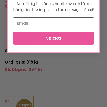
Anmäl dig till vårt nyhetsbrev och få en
härlig dos
Livsinspiration från oss varje månad!
Skicka
God energi
319
kr
Klubbpris:
264
kr