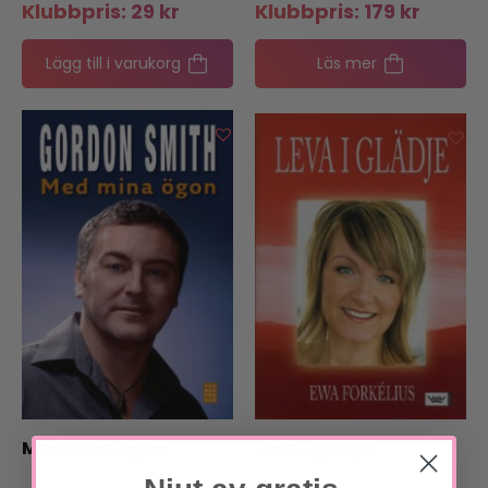
Klubbpris:
29
kr
Klubbpris:
179
kr
Lägg till i varukorg
Läs mer
Med mina ögon
Leva i glädje