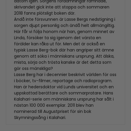
datorn igen. Sorgens fördämningar rämnade,
skrivandet gick inte att stoppa och sommaren
2018 fanns plötsligt boken där.
Ändå inte försvunnen är Lasse Bergs nedstigning i
sorgen djupt personlig och ändå helt allmängiltig.
Här får vi följa honom när han, genom minnet av
Linda, försöker ta sig igenom det värsta en
förälder kan råka ut för. Men det är också en
typisk Lasse Berg-bok där han angriper sitt ämne
genom att söka i människans ursprung. Att älska,
mista, sörja och trösta kanske är det detta som
gör oss mänskliga?
Lasse Berg har i decennier beskrivit världen för oss
i böcker, tv-filmer, reportage och radioprogram.
Han är hedersdoktor vid Lunds universitet och en
uppskattad berättare och sommarpratare. Hans
Kalahari-serie om människans ursprung har sålt i
nästan 100 000 exemplar. 2011 blev han
nominerad till Augustpriset för sin bok
Skymningssång i Kalahari.