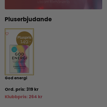
Läs om förmånerna
Pluserbjudande
God energi
319
kr
Klubbpris:
264
kr