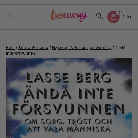
0
0 kr
Skip
to
content
Hem
/
Böcker & media
/
Psykologi & Personlig utveckling
/ Ändå
inte försvunnen