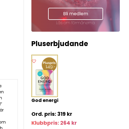
Bli medlem
Läs om förmånerna
Pluserbjudande
a
en
ch
God energi
l”
är
319
kr
 om
Klubbpris:
264
kr
ch