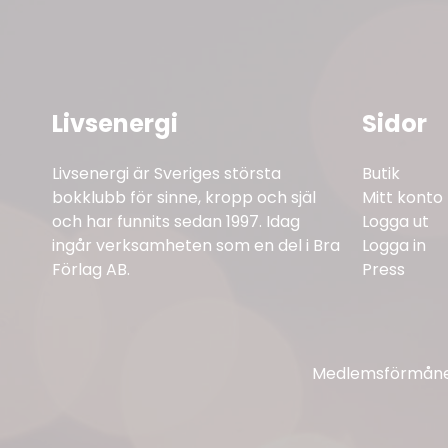
Livsenergi
Sidor
Livsenergi är Sveriges största
Butik
bokklubb för sinne, kropp och själ
Mitt konto
och har funnits sedan 1997. Idag
Logga ut
ingår verksamheten som en del i Bra
Logga in
Förlag AB.
Press
Medlemsförmåner