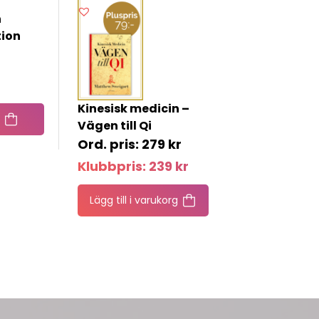
n
tion
Kinesisk medicin –
Vägen till Qi
279
kr
Klubbpris:
239
kr
Lägg till i varukorg