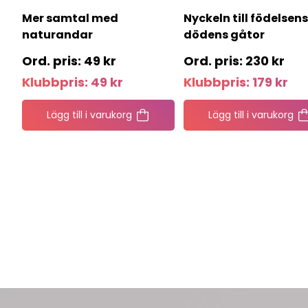
Mer samtal med
Nyckeln till födelsen
naturandar
dödens gåtor
49
kr
230
kr
Klubbpris:
49
kr
Klubbpris:
179
kr
Lägg till i varukorg
Lägg till i varukorg