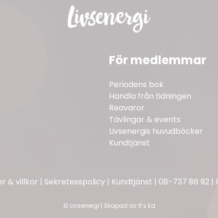
För medlemmar
Periodens bok
Handla från tidningen
Reavaror
Tävlingar & events
Livsenergis huvudböcker
Kundtjänst
 & villkor
|
Sekretesspolicy
|
Kundtjänst
|
08-737 86 92
|
©
Livsenergi | Skapad av
It’s Ed