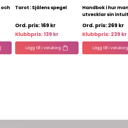
s och
Tarot : Själens spegel
Handbok i hur ma
utvecklar sin intui
169
kr
269
kr
Klubbpris:
139
kr
Klubbpris:
239
kr
Lägg till i varukorg
Lägg till i varukorg