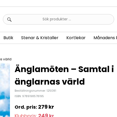
Sök
efter:
Butik
Stenar & Kristaller
Kortlekar
Månadens 
s värld
Änglamöten – Samtal i
änglarnas värld
Beställningsnummer: 125081
ISBN: 9789198578195
279
kr
249
Klubbpris:
kr