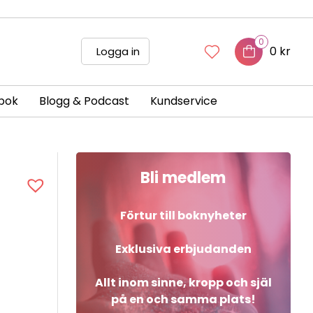
0
0 kr
Logga in
bok
Blogg & Podcast
Kundservice
Bli medlem
Förtur till boknyheter
Exklusiva erbjudanden
Allt inom sinne, kropp och själ
på en och samma plats!