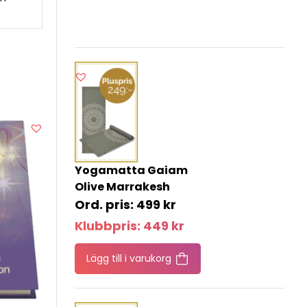
Yogamatta Gaiam
Olive Marrakesh
499
kr
Klubbpris:
449
kr
Lägg till i varukorg