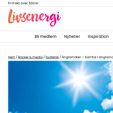
Fri frakt över 500 kr
Bli medlem
Nyheter
Inspiration
Skip
to
content
Hem
/
Böcker & media
/
Esoterisk
/ Änglamöten – Samtal i änglarna