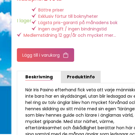
Bättre priser
Exklusiv förtur till boknyheter
I lager
Lägsta pris-garanti på månadens bok
Ingen avgift / ingen bindningstid
Medlemstidning 12 ggr/år och mycket mer...
Lägg till i varukorg
Beskrivning
Produktinfo
När Iris Paxino efterhand fick veta att varje människ
inte bara har en skyddsängel, utan blir ledsagad av 
hel ring av tolv änglar blev hon mycket förvånad o
hennes skildring av sitt möte med sin egen ”läränge
som blev hennes guide och lärare i änglarnas värld, 
mycket gripande. Med stor närhet, värme,
eftertänksamhet och åskådlighet berättar hon här
sina samtal med de många änglar som ledsagar o