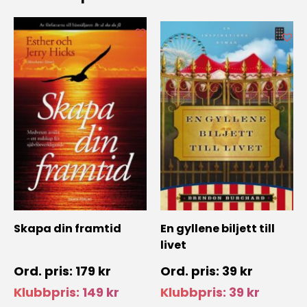
Skapa din framtid
En gyllene biljett till
livet
179
kr
39
kr
Klubbpris:
149
kr
Klubbpris:
39
kr