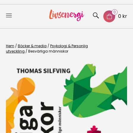
0
0 kr
Skip
to
content
Hem
/
Böcker & media
/
Psykologi & Personlig
utveckling
/ Besvärliga människor