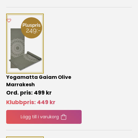
Yogamatta Gaiam Olive
Marrakesh
499
kr
Klubbpris:
449
kr
Lägg till i varukorg