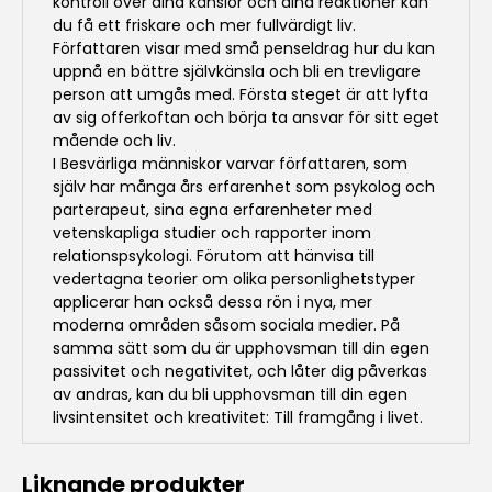
kontroll över dina känslor och dina reaktioner kan
du få ett friskare och mer fullvärdigt liv.
Författaren visar med små penseldrag hur du kan
uppnå en bättre självkänsla och bli en trevligare
person att umgås med. Första steget är att lyfta
av sig offerkoftan och börja ta ansvar för sitt eget
mående och liv.
I Besvärliga människor varvar författaren, som
själv har många års erfarenhet som psykolog och
parterapeut, sina egna erfarenheter med
vetenskapliga studier och rapporter inom
relationspsykologi. Förutom att hänvisa till
vedertagna teorier om olika personlighetstyper
applicerar han också dessa rön i nya, mer
moderna områden såsom sociala medier. På
samma sätt som du är upphovsman till din egen
passivitet och negativitet, och låter dig påverkas
av andras, kan du bli upphovsman till din egen
livsintensitet och kreativitet: Till framgång i livet.
Liknande produkter