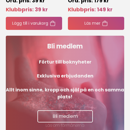
39
kr
179
kr
livsinspiration!
Klubbpris:
39
kr
Klubbpris:
149
kr
Anmäl dig till vårt nyhetsbrev och få en
Lägg till i varukorg
Läs mer
härlig dos
Livsinspiration från oss varje månad!
Bli medlem
Skicka
Förtur till boknyheter
Exklusiva erbjudanden
Allt inom sinne, kropp och själ på en och samma
plats!
Bli medlem
Läs om förmånerna