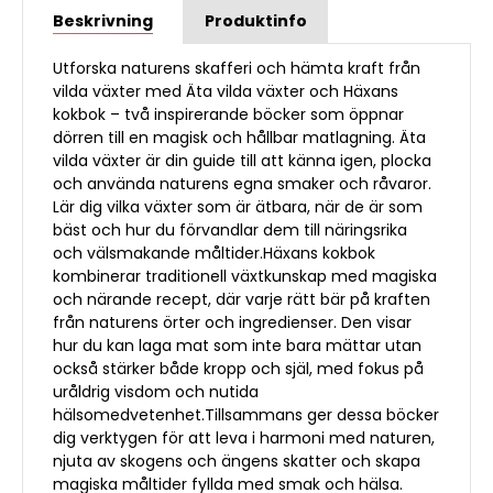
Beskrivning
Produktinfo
Utforska naturens skafferi och hämta kraft från
vilda växter med Äta vilda växter och Häxans
kokbok – två inspirerande böcker som öppnar
dörren till en magisk och hållbar matlagning. Äta
vilda växter är din guide till att känna igen, plocka
och använda naturens egna smaker och råvaror.
Lär dig vilka växter som är ätbara, när de är som
bäst och hur du förvandlar dem till näringsrika
och välsmakande måltider.Häxans kokbok
kombinerar traditionell växtkunskap med magiska
och närande recept, där varje rätt bär på kraften
från naturens örter och ingredienser. Den visar
hur du kan laga mat som inte bara mättar utan
också stärker både kropp och själ, med fokus på
uråldrig visdom och nutida
hälsomedvetenhet.Tillsammans ger dessa böcker
dig verktygen för att leva i harmoni med naturen,
njuta av skogens och ängens skatter och skapa
magiska måltider fyllda med smak och hälsa.