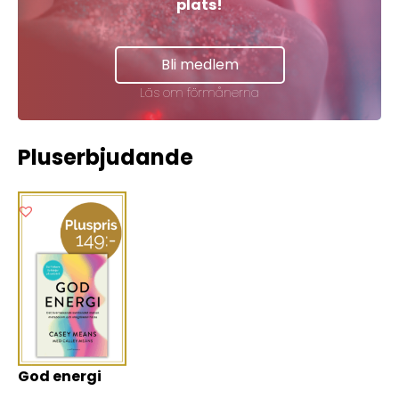
plats!
Bli medlem
Läs om förmånerna
Pluserbjudande
God energi