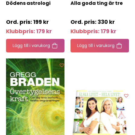
Dödens astrologi
Alla goda ting är tre
199
kr
330
kr
Klubbpris:
179
kr
Klubbpris:
179
kr
Lägg till i varukorg
Lägg till i varukorg