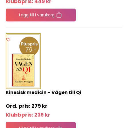
Klubbpris:
449
kr
Lägg till i varukorg
Kinesisk medicin – Vägen till Qi
279
kr
Klubbpris:
239
kr