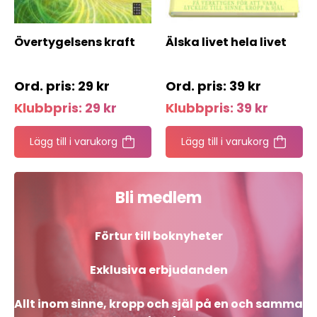
Övertygelsens kraft
Älska livet hela livet
29
kr
39
kr
Klubbpris:
29
kr
Klubbpris:
39
kr
Lägg till i varukorg
Lägg till i varukorg
Bli medlem
Förtur till boknyheter
Exklusiva erbjudanden
Allt inom sinne, kropp och själ på en och samma