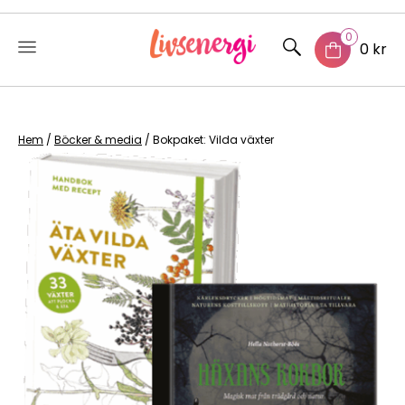
0
0 kr
Skip
to
content
Hem
/
Böcker & media
/ Bokpaket: Vilda växter