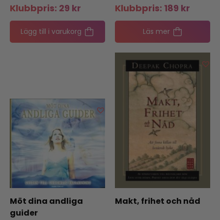
Klubbpris:
29
kr
Klubbpris:
189
kr
Lägg till i varukorg
Läs mer
Möt dina andliga
Makt, frihet och nåd
guider