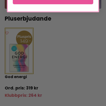
Läs om förmånerna
Pluserbjudande
God energi
319
kr
Klubbpris:
264
kr