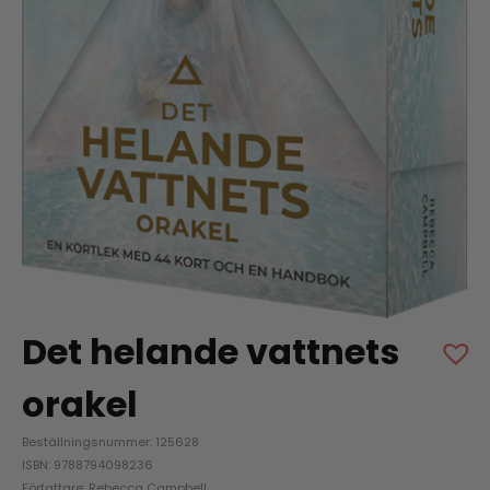
Det helande vattnets
orakel
Beställningsnummer: 125628
ISBN: 9788794098236
Författare: Rebecca Campbell