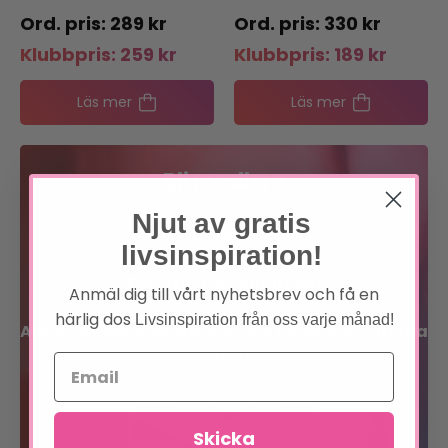
289
kr
330
kr
Klubbpris:
259
kr
Klubbpris:
189
kr
Läs mer
Läs mer
Bli medlem
Njut av gratis
Förtur till boknyheter
livsinspiration!
Exklusiva erbjudanden
Anmäl dig till vårt nyhetsbrev och få en
härlig dos
Livsinspiration från oss varje månad!
Allt inom sinne, kropp och själ på en och samma
plats!
Bli medlem
Skicka