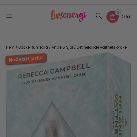
0
0 kr
Skip
to
content
Hem
/
Böcker & media
/
Ande & Själ
/ Det helande vattnets orakel