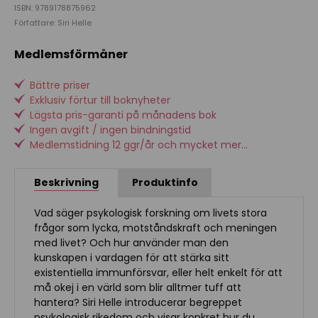
ISBN: 9789178875962
Författare: Siri Helle
Medlemsförmåner
Bättre priser
Exklusiv förtur till boknyheter
Lägsta pris-garanti på månadens bok
Ingen avgift / ingen bindningstid
Medlemstidning 12 ggr/år och mycket mer...
Beskrivning
Produktinfo
Vad säger psykologisk forskning om livets stora
frågor som lycka, motståndskraft och meningen
med livet? Och hur använder man den
kunskapen i vardagen för att stärka sitt
existentiella immunförsvar, eller helt enkelt för att
må okej i en värld som blir alltmer tuff att
hantera? Siri Helle introducerar begreppet
psykologisk rikedom och visar konkret hur du