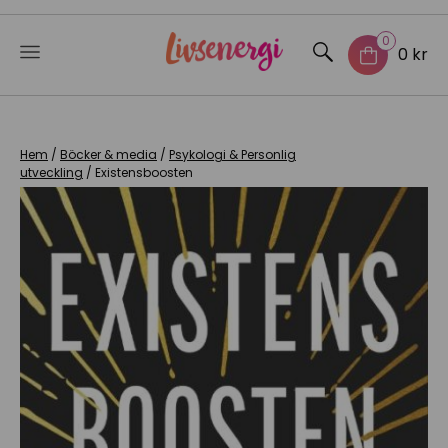
0
0 kr
Skip
to
content
Hem
/
Böcker & media
/
Psykologi & Personlig
utveckling
/ Existensboosten