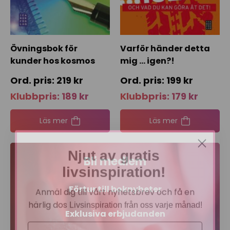
Övningsbok för
Varför händer detta
kunder hos kosmos
mig … igen?!
219
kr
199
kr
Klubbpris:
189
kr
Klubbpris:
179
kr
Läs mer
Läs mer
Njut av gratis
Bli medlem
livsinspiration!
Anmäl dig till vårt nyhetsbrev och få en
Förtur till boknyheter
härlig dos
Livsinspiration från oss varje månad!
Exklusiva erbjudanden