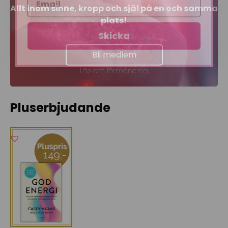
Allt inom sinne, kropp och själ på en och samma
plats!
Skicka
Bli medlem
Läs om förmånerna
Pluserbjudande