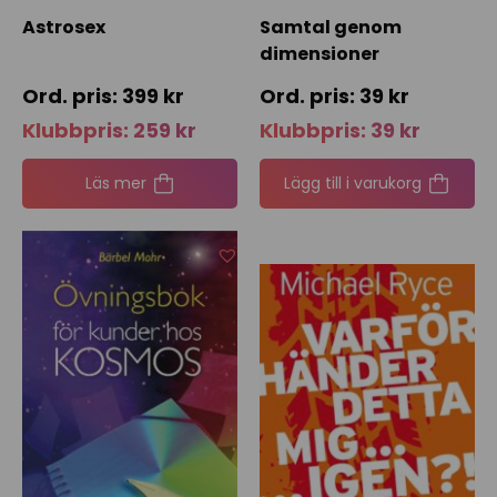
Astrosex
Samtal genom
dimensioner
399
kr
39
kr
Klubbpris:
259
kr
Klubbpris:
39
kr
Läs mer
Lägg till i varukorg