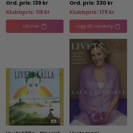
139
kr
330
kr
Klubbpris:
119
kr
Klubbpris:
179
kr
Läs mer
Lägg till i varukorg