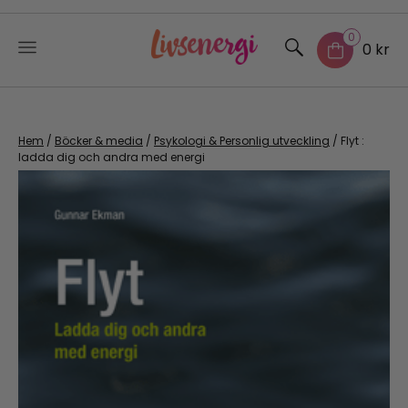
0
0 kr
Skip
to
content
Hem
/
Böcker & media
/
Psykologi & Personlig utveckling
/ Flyt :
ladda dig och andra med energi