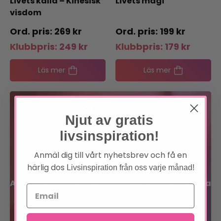
Livets källa – Kinesisk
Livets magi
visdom
269
kr
199
kr
Klubbpris:
249
kr
Klubbpris:
179
kr
Läs mer
Läs mer
Bli medlem
Njut av gratis
livsinspiration!
Förtur till boknyheter
Anmäl dig till vårt nyhetsbrev och få en
Exklusiva erbjudanden
härlig dos
Livsinspiration från oss varje månad!
Allt inom sinne, kropp och själ på en och samma
plats!