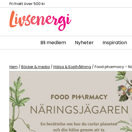
Fri frakt över 500 kr
Bli medlem
Nyheter
Inspiration
Skip
to
content
Hem
/
Böcker & media
/
Hälsa & Kosthållning
/ Food pharmacy – N