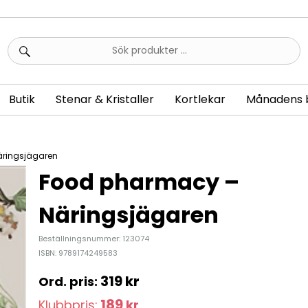
Sök
efter:
Butik
Stenar & Kristaller
Kortlekar
Månadens 
äringsjägaren
Food pharmacy –
Näringsjägaren
Beställningsnummer: 123074
ISBN: 9789174249583
319
kr
189
Klubbpris:
kr