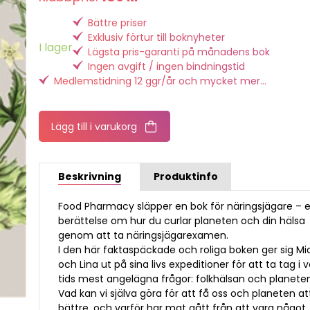
Bättre priser
Exklusiv förtur till boknyheter
I lager
Lägsta pris-garanti på månadens bok
Ingen avgift / ingen bindningstid
Medlemstidning 12 ggr/år och mycket mer...
Lägg till i varukorg
Beskrivning
Produktinfo
Food Pharmacy släpper en bok för näringsjägare – 
berättelse om hur du curlar planeten och din hälsa
genom att ta näringsjägarexamen.
I den här faktaspäckade och roliga boken ger sig Mi
och Lina ut på sina livs expeditioner för att ta tag i v
tids mest angelägna frågor: folkhälsan och planete
Vad kan vi själva göra för att få oss och planeten a
bättre, och varför har mat gått från att vara något