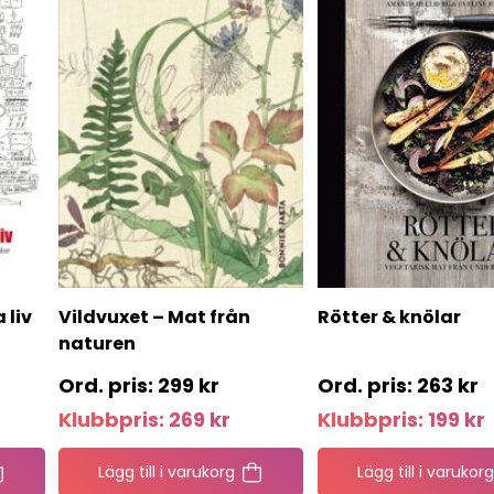
 liv
Vildvuxet – Mat från
Rötter & knölar
naturen
299
kr
263
kr
Klubbpris:
269
kr
Klubbpris:
199
kr
Lägg till i varukorg
Lägg till i varukorg