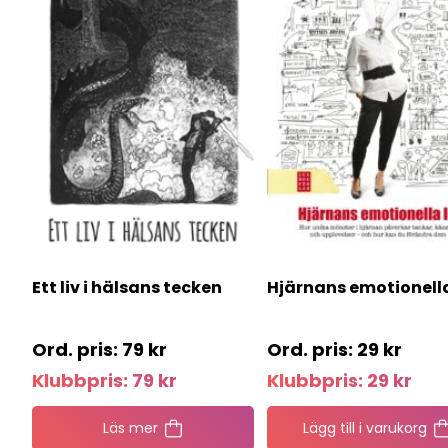
Ett liv i hälsans tecken
Hjärnans emotionella
79
kr
29
kr
Klubbpris:
79
kr
Klubbpris:
29
kr
Läs mer
Lägg till i varukorg