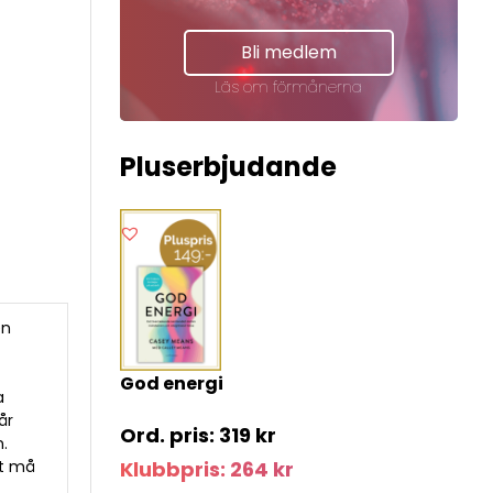
Bli medlem
Läs om förmånerna
Pluserbjudande
en
God energi
a
år
319
kr
n.
tt må
Klubbpris:
264
kr