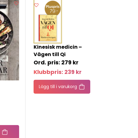
Kinesisk medicin –
Vägen till Qi
279
kr
Klubbpris:
239
kr
Lägg till i varukorg