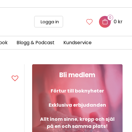
0
0 kr
Logga in
bok
Blogg & Podcast
Kundservice
Bli medlem
Förtur till boknyheter
Exklusiva erbjudanden
Allt inom sinne, kropp och själ
på en och samma plats!