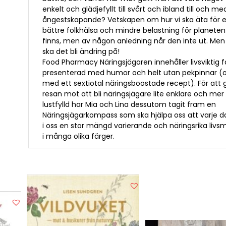
enkelt och glädjefyllt till svårt och ibland till och me
ångestskapande? Vetskapen om hur vi ska äta för 
bättre folkhälsa och mindre belastning för planeten
finns, men av någon anledning når den inte ut. Men
ska det bli ändring på!
Food Pharmacy Näringsjägaren innehåller livsviktig 
presenterad med humor och helt utan pekpinnar (
med ett sextiotal näringsboostade recept). För att 
resan mot att bli näringsjägare lite enklare och mer
lustfylld har Mia och Lina dessutom tagit fram en
Näringsjägarkompass som ska hjälpa oss att varje d
i oss en stor mängd varierande och näringsrika livs
i många olika färger.