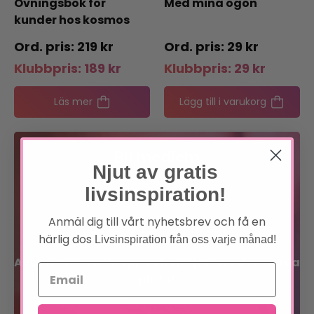
Övningsbok för
Med mina ögon
kunder hos kosmos
219
kr
29
kr
Klubbpris:
189
kr
Klubbpris:
29
kr
Läs mer
Lägg till i varukorg
Bli medlem
Njut av gratis
livsinspiration!
Förtur till boknyheter
Anmäl dig till vårt nyhetsbrev och få en
Exklusiva erbjudanden
härlig dos
Livsinspiration från oss varje månad!
Allt inom sinne, kropp och själ på en och samma
plats!