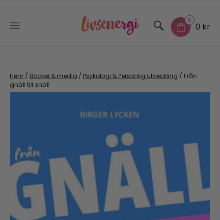
0
0 kr
Skip
to
content
Hem
/
Böcker & media
/
Psykologi & Personlig utveckling
/ Från
gnäll till snäll